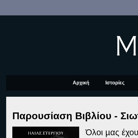
M
Αρχική
Ιστορίες
Παρουσίαση Βιβλίου - Σι
Όλοι µας έχο