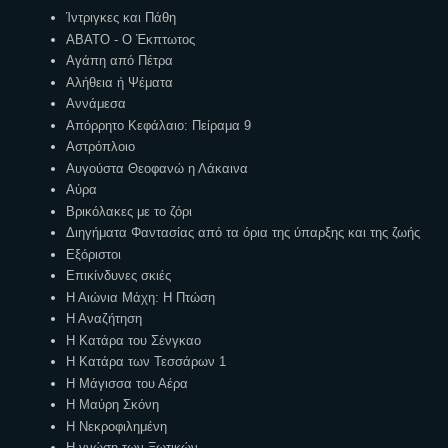
Ίντριγκες και Πάθη
ΑΒΑΤΟ - Ο Έκπτωτος
Αγάπη από Πέτρα
Αλήθεια ή Ψέματα
Αννάμεσα
Απόρρητο Κεφάλαιο: Πείραμα 9
Αστρόπλοιο
Αυγούστα Θεοφανώ η Λάκαινα
Αύρα
Βρικόλακες με το ζόρι
Διηγήματα Φαντασίας από τα όρια της ύπαρξης και της ζωής
Εξόριστοι
Επικίνδυνες σκιές
Η Αιώνια Μάχη: Η Πτώση
Η Αναζήτηση
Η Κατάρα του Σένγκαο
Η Κατάρα των Τεσσάρων 1
Η Μάγισσα του Αέρα
Η Μαύρη Σκόνη
Η Νεκροφιλημένη
Η γνώση των Ξωτικών