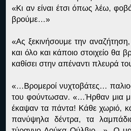
«Κι αν είναι έτσι όπως λέω, φοβ
βρούμε…»
«Ας ξεκινήσουμε την αναζήτηση,
και όλο και κάποιο στοιχείο θα 
καθίσει στην απέναντι πλευρά τ
«…Βρομεροί νυχτοβάτες… παλιοσ
του φούντωσαν. «…Ήρθαν μια μαύ
έκαψαν τα πάντα! Κάθε χωριό, κ
πανύψηλα δέντρα, τα λαμπάδι
τύραννο Δούκα Ούλβιρ…». Ο μα