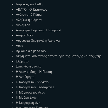
Ίντριγκες και Πάθη
ΑΒΑΤΟ - Ο Έκπτωτος
Αγάπη από Πέτρα
Αλήθεια ή Ψέματα
Αννάμεσα
Απόρρητο Κεφάλαιο: Πείραμα 9
Αστρόπλοιο
Αυγούστα Θεοφανώ η Λάκαινα
Αύρα
Βρικόλακες με το ζόρι
Διηγήματα Φαντασίας από τα όρια της ύπαρξης και της ζωής
Εξόριστοι
Επικίνδυνες σκιές
Η Αιώνια Μάχη: Η Πτώση
Η Αναζήτηση
Η Κατάρα του Σένγκαο
Η Κατάρα των Τεσσάρων 1
Η Μάγισσα του Αέρα
Η Μαύρη Σκόνη
Η Νεκροφιλημένη
Η γνώση των Ξωτικών