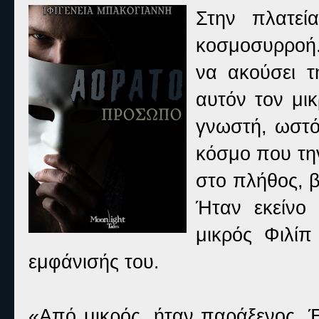
Στην πλατεί
κοσμοσυρροή.
να ακούσει τ
αυτόν τον μι
γνωστή, ωστό
κόσμο που την
στο πλήθος, β
Ήταν εκείνο 
μικρός Φιλίπ
εμφάνισής του.
«Από μικρός, ήταν παράξενος. 