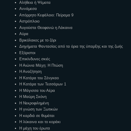
Αλήθεια ή Ψέματα
Αννάμεσα
Απόρρητο Κεφάλαιο: Πείραμα 9
Αστρόπλοιο
Αυγούστα Θεοφανώ η Λάκαινα
Αύρα
Βρικόλακες με το ζόρι
Διηγήματα Φαντασίας από τα όρια της ύπαρξης και της ζωής
Εξόριστοι
Επικίνδυνες σκιές
Η Αιώνια Μάχη: Η Πτώση
Η Αναζήτηση
Η Κατάρα του Σένγκαο
Η Κατάρα των Τεσσάρων 1
Η Μάγισσα του Αέρα
Η Μαύρη Σκόνη
Η Νεκροφιλημένη
Η γνώση των Ξωτικών
Η καρδιά σε θυμάται
Η λύκαινα και το κοράκι
Η μάχη του έρωτα