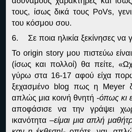
αδύναμους χαρακτήρες και ίσως
τους, ίσως δικά τους
PoVs
, γε
του κόσμου σου.
6.
Σε ποια ηλικία ξεκίνησες να 
Το
origin
story
μου πιστεύω είναι
(ίσως και πολλοί) θα πείτε, «Ω
γύρω στα 16-17 αφού είχα πορ
ξεχασμένο
blog
πως η
Meyer
απλώς μια κοινή θνητή -
όπως κι 
αποφάσισε να την γράψει χωρί
ικανότητα –
είμαι μια απλή μαθήτρ
καν η έκθεση!
- οπότε, ναι, απλ