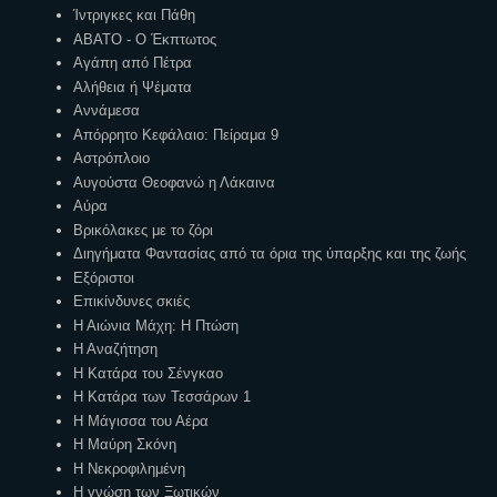
Ίντριγκες και Πάθη
ΑΒΑΤΟ - Ο Έκπτωτος
Αγάπη από Πέτρα
Αλήθεια ή Ψέματα
Αννάμεσα
Απόρρητο Κεφάλαιο: Πείραμα 9
Αστρόπλοιο
Αυγούστα Θεοφανώ η Λάκαινα
Αύρα
Βρικόλακες με το ζόρι
Διηγήματα Φαντασίας από τα όρια της ύπαρξης και της ζωής
Εξόριστοι
Επικίνδυνες σκιές
Η Αιώνια Μάχη: Η Πτώση
Η Αναζήτηση
Η Κατάρα του Σένγκαο
Η Κατάρα των Τεσσάρων 1
Η Μάγισσα του Αέρα
Η Μαύρη Σκόνη
Η Νεκροφιλημένη
Η γνώση των Ξωτικών