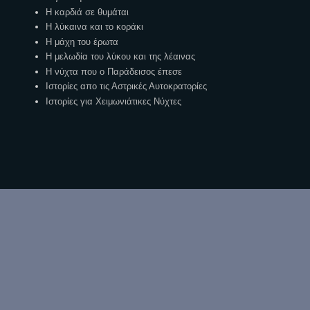
Η καρδιά σε θυμάται
Η λύκαινα και το κοράκι
Η μάχη του έρωτα
Η μελωδία του λύκου και της λέαινας
Η νύχτα που ο Παράδεισος έπεσε
Ιστορίες απο τις Αστρικές Αυτοκρατορίες
Ιστορίες για Χειμωνιάτικες Νύχτες