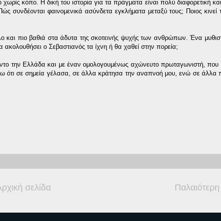
ό χωρίς κόπο. Η δική του ιστορία για τα πράγματα είναι πολύ διαφορετική κ
; Πώς συνδέονται φαινομενικά ασύνδετα εγκλήματα μεταξύ τους; Ποιος κινεί 
λο και πιο βαθιά στα άδυτα της σκοτεινής ψυχής των ανθρώπων. Ένα μυθισ
 ακολουθήσει ο Σεβαστιανός τα ίχνη ή θα χαθεί στην πορεία;
φόντο την Ελλάδα και με έναν ομολογουμένως αχώνευτο πρωταγωνιστή, που 
πω ότι σε σημεία γέλασα, σε άλλα κράτησα την αναπνοή μου, ενώ σε άλλ
Αρχική σελίδα
Παλαιότερη