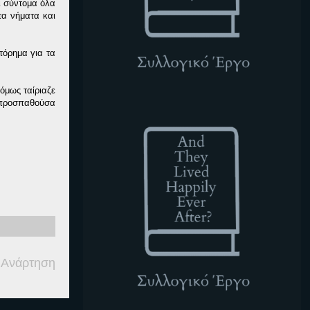
αι σύντομα όλα
τα νήματα και
τόρημα για τα
όμως ταίριαζε
α προσπαθούσα
ATLHEA
 Ανάρτηση