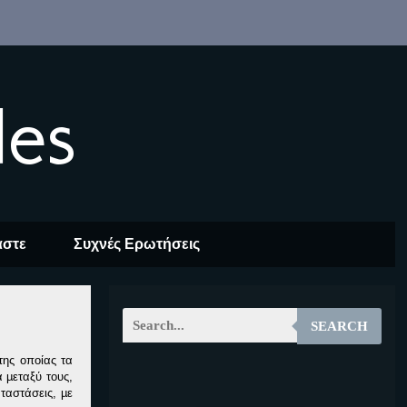
les
αστε
Συχνές Ερωτήσεις
SEARCH
της οποίας τα
 µεταξύ τους,
EOALT
ταστάσεις, µε