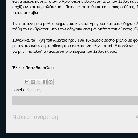
θα περίμενε κανείς, όταν ο Αριστοτέλης βρίσκεται από τον Σεβαστιαν
αρχίζουν και περιπλέκονται. Ποιος είναι το θύμα και ποιος ο θύτης
ποιος τα κόβει;
Ένα αστυνομικό μυθιστόρημα που κινείται γρήγορα και μας οδηγεί ό
πάθη του ανθρώπου, που τον οδηγούν στα μονοπάτια του αίματος. Θα
Συνολικά, τα Ίχνη του Αίματος ήταν ένα ευκολοδιάβαστο βιβλίο με 
με την ασυνήθιστη υπόθεση που έπρεπε να εξιχνιαστεί. Μπορώ να 
να μην "πετάξω" αντικείμενα στο κεφάλι του Σεβαστιανού,
Έλενα Παπαδοπούλου
Labels:
Κριτικές
Νεότερη ανάρτηση