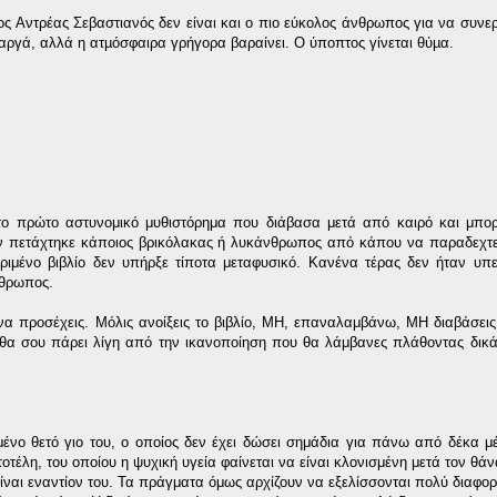
 Αντρέας Σεβαστιανός δεν είναι και ο πιο εύκολος άνθρωπος για να συνερ
ι αργά, αλλά η ατµόσφαιρα γρήγορα βαραίνει. Ο ύποπτος γίνεται θύµα.
ι το πρώτο αστυνομικό μυθιστόρημα που διάβασα μετά από καιρό και μπο
 πετάχτηκε κάποιος βρικόλακας ή λυκάνθρωπος από κάπου να παραδεχτεί
ιμένο βιβλίο δεν υπήρξε τίποτα μεταφυσικό. Κανένα τέρας δεν ήταν υπε
νθρωπος.
α προσέχεις. Μόλις ανοίξεις το βιβλίο, ΜΗ, επαναλαμβάνω, ΜΗ διαβάσεις
 θα σου πάρει λίγη από την ικανοποίηση που θα λάμβανες πλάθοντας δικ
ένο θετό γιο του, ο οποίος δεν έχει δώσει σημάδια για πάνω από δέκα μ
τοτέλη, του οποίου η ψυχική υγεία φαίνεται να είναι κλονισμένη μετά τον θά
είναι εναντίον του. Τα πράγματα όμως αρχίζουν να εξελίσσονται πολύ διαφορ