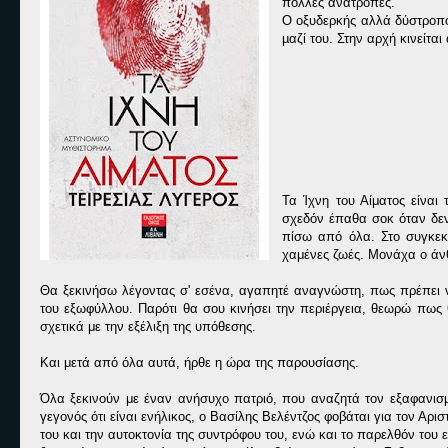
πολλές ανατροπές.
Ο οξυδερκής αλλά δύστροπος
µαζί του. Στην αρχή κινείτα
Τα Ίχνη του Αίματος είνα
σχεδόν έπαθα σοκ όταν δεν
πίσω από όλα. Στο συγκεκρ
χαμένες ζωές. Μονάχα ο ά
Θα ξεκινήσω λέγοντας σ' εσένα, αγαπητέ αναγνώστη, πως πρέπει ν
του εξωφύλλου. Παρότι θα σου κινήσει την περιέργεια, θεωρώ πως
σχετικά με την εξέλιξη της υπόθεσης.
Και μετά από όλα αυτά, ήρθε η ώρα της παρουσίασης.
Όλα ξεκινούν με έναν ανήσυχο πατριό, που αναζητά τον εξαφανισμ
γεγονός ότι είναι ενήλικος, ο Βασίλης Βελέντζος φοβάται για τον Αρισ
του και την αυτοκτονία της συντρόφου του, ενώ και το παρελθόν του 