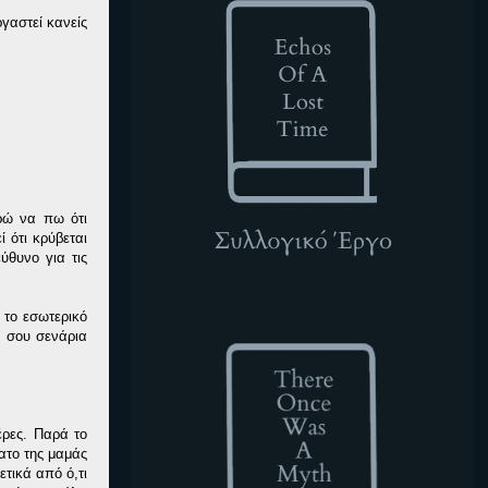
γαστεί κανείς
ρώ να πω ότι
 ότι κρύβεται
ύθυνο για τις
TOWAM
 το εσωτερικό
ά σου σενάρια
έρες. Παρά το
νατο της μαμάς
ετικά από ό,τι