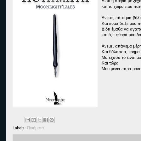
Διότι η στεριά με ξέχ
και το χώμα που πατ
Άνεμε, πάμε μια βόλ
Και κύμα δείξε μου 
Διότι έμαθα να αγαπ
και ό,τι φθορά μου δό
Άνεμε, απάνεμα μέρη
Και θάλασσα, ερήμου
Μα έχασα το είναι μ
Και τώρα
Μου μένει παρά μόνο
Labels:
Ποιήματα