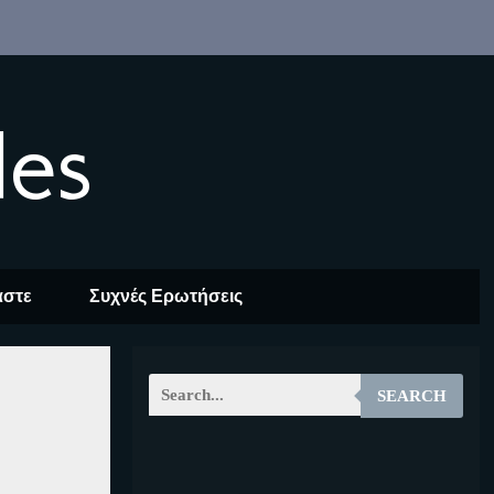
les
αστε
Συχνές Ερωτήσεις
SEARCH
EOALT