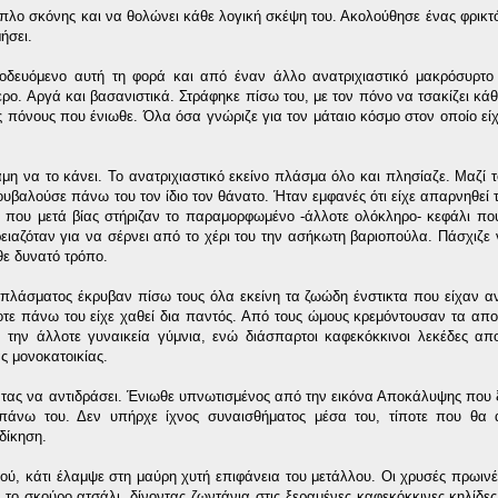
πλο σκόνης και να θολώνει κάθε λογική σκέψη του. Ακολούθησε ένας φρικτ
ήσει.
υνοδευόμενο αυτή τη φορά και από έναν άλλο ανατριχιαστικό μακρόσυρτο
ερο. Αργά και βασανιστικά. Στράφηκε πίσω του, με τον πόνο να τσακίζει κά
υς πόνους που ένιωθε. Όλα όσα γνώριζε για τον μάταιο κόσμο στον οποίο είχ
η να το κάνει. Το ανατριχιαστικό εκείνο πλάσμα όλο και πλησίαζε. Μαζί τ
 Κουβαλούσε πάνω του τον ίδιο τον θάνατο. Ήταν εμφανές ότι είχε απαρνηθεί 
 που μετά βίας στήριζαν το παραμορφωμένο -άλλοτε ολόκληρο- κεφάλι π
ρειαζόταν για να σέρνει από το χέρι του την ασήκωτη βαριοπούλα. Πάσχιζε 
θε δυνατό τρόπο.
 πλάσματος έκρυβαν πίσω τους όλα εκείνη τα ζωώδη ένστικτα που είχαν α
τε πάνω του είχε χαθεί δια παντός. Από τους ώμους κρεμόντουσαν τα απο
ν την άλλοτε γυναικεία γύμνια, ενώ διάσπαρτοι καφεκόκκινοι λεκέδες α
ς μονοκατοικίας.
τας να αντιδράσει. Ένιωθε υπνωτισμένος από την εικόνα Αποκάλυψης που
άνω του. Δεν υπήρχε ίχνος συναισθήματος μέσα του, τίποτε που θα αν
δίκηση.
ύ, κάτι έλαμψε στη μαύρη χυτή επιφάνεια του μετάλλου. Οι χρυσές πρωινέ
ο σκούρο ατσάλι, δίνοντας ζωντάνια στις ξεραμένες καφεκόκκινες κηλίδες