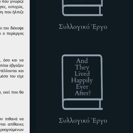
ο που γνώριζε
τες, ευτυχώς,
ση που ήλπιζε
ι του διέκοψε
α ο περίεργος
ATLHEA
, όσο και να
πίτια έβγαζαν
τέλλονται και
μέσα του είχε
, εκεί που θα
ταν πιθανά να
ται απίθανες
 προηγούμενων