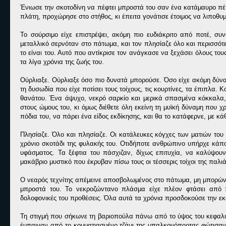
Ένιωσε την σκοτοδίνη να πέφτει μπροστά του σαν ένα κατάμαυρο πέ
πλάτη, προχώρησε στο στήθος, κι έπειτα γονάτισε έτοιμος να λιποθυμ
Το σούρσιμο είχε επιστρέψει, ακόμη πιο ευδιάκριτο από ποτέ, σ
μεταλλικό σερνόταν στο πάτωμα, και τον πλησίαζε όλο και περισσότ
το είναι του. Αυτό που αντίκρισε τον ανάγκασε να ξεχάσει όλους το
τα λίγα χρόνια της ζωής του.
Ούρλιαξε. Ούρλιαξε όσο πιο δυνατά μπορούσε. Όσο είχε ακόμη δύναμ
τη δυσωδία που είχε ποτίσει τους τοίχους, τις κουρτίνες, τα έπιπλα.
θανάτου. Ένα άψυχο, νεκρό σαρκίο και μερικά σπασμένα κόκκαλα,
στους ώμους του, κι όμως διέθετε όλη εκείνη τη μυϊκή δύναμη που χ
πόδια του, να πάρει ένα είδος εκδίκησης, και θα το κατάφερνε, με κά
Πλησίαζε. Όλο και πλησίαζε. Οι κατάλευκες κόγχες των ματιών του
χρόνιο σκοτάδι της φυλακής του. Οτιδήποτε ανθρώπινο υπήρχε κάπο
υφάσματος. Τα ξέφτια του πάσχιζαν, δίχως επιτυχία, να καλύψου
μακάβριο μυστικό που έκρυβαν πίσω τους οι τέσσερις τοίχοι της παλιά
Ο νεαρός τεχνίτης απέμεινε αποσβολωμένος στο πάτωμα, μη μπορών
μπροστά του. Το νεκροζώντανο πλάσμα είχε πλέον φτάσει από π
δολοφονικές του προθέσεις. Όλα αυτά τα χρόνια προσδοκούσε την εκ
Τη στιγμή που σήκωνε τη βαριοπούλα πάνω από το ύψος του κεφαλιο
έμπαιναν από το κομματιασμένο τζάμι της μπαλκονόπορτας φώτισαν τ