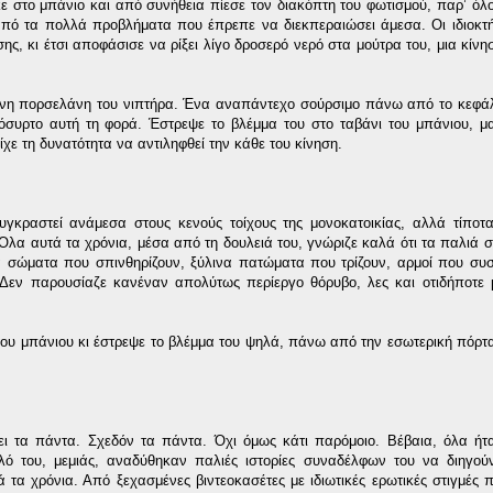
 στο μπάνιο και από συνήθεια πίεσε τον διακόπτη του φωτισμού, παρ’ όλ
 από τα πολλά προβλήματα που έπρεπε να διεκπεραιώσει άμεσα. Οι ιδιοκτή
ης, κι έτσι αποφάσισε να ρίξει λίγο δροσερό νερό στα μούτρα του, μια κίνη
σμένη πορσελάνη του νιπτήρα. Ένα αναπάντεχο σούρσιμο πάνω από το κεφάλ
ρόσυρτο αυτή τη φορά. Έστρεψε το βλέμμα του στο ταβάνι του μπάνιου, μ
χε τη δυνατότητα να αντιληφθεί την κάθε του κίνηση.
κραστεί ανάμεσα στους κενούς τοίχους της μονοκατοικίας, αλλά τίποτα
λα αυτά τα χρόνια, μέσα από τη δουλειά του, γνώριζε καλά ότι τα παλιά σ
ά σώματα που σπινθηρίζουν, ξύλινα πατώματα που τρίζουν, αρμοί που συσ
. Δεν παρουσίαζε κανέναν απολύτως περίεργο θόρυβο, λες και οτιδήποτε 
του μπάνιου κι έστρεψε το βλέμμα του ψηλά, πάνω από την εσωτερική πόρτα
σει τα πάντα. Σχεδόν τα πάντα. Όχι όμως κάτι παρόμοιο. Βέβαια, όλα ή
ό του, μεμιάς, αναδύθηκαν παλιές ιστορίες συναδέλφων του να διηγούν
 τα χρόνια. Από ξεχασμένες βιντεοκασέτες με ιδιωτικές ερωτικές στιγμές