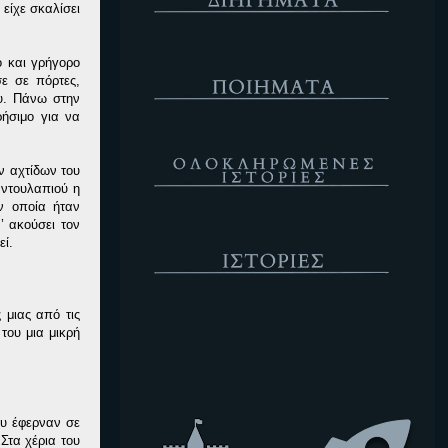
είχε σκαλίσει
Ποιήματα
ο και γρήγορο
σε σε πόρτες,
ου. Πάνω στην
ρήσιμο για να
Ολοκληρωμένες Ιστορίες
ν αχτίδων του
 ντουλαπιού η
ν οποία ήταν
’ ακούσει τον
Ιστορίες
εί.
 μιας από τις
Κενό
του μια μικρή
ου έφερναν σε
Στα χέρια του