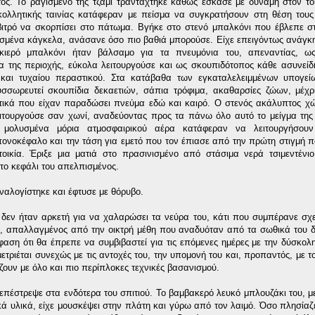
ος. Το ραγισμένο της τζάμι τραντάχτηκε καθώς έσκασε με δύναμη στον το
 κολλητικής ταινίας κατάφεραν με πείσμα να συγκρατήσουν στη θέση τους
βιτρό να σκορπίσει στο πάτωμα. Βγήκε στο στενό μπαλκόνι που έβλεπε σ
ιασμένα κάγκελα, ανάσανε όσο πιο βαθιά μπορούσε. Είχε επειγόντως ανάγ
σκιερό μπαλκόνι ήταν βάλσαμο για τα πνευμόνια του, απεναντίας, ω
ία της περιοχής, εύκολα λειτουργούσε και ως σκουπιδότοπος κάθε ασυνείδ
 και τυχαίου περαστικού. Στα κατάβαθα των εγκαταλελειμμένων υπογε
υσσωρευτεί σκουπίδια δεκαετιών, σάπια τρόφιμα, ακαθαρσίες ζώων, μέχρ
τικά που είχαν παραδώσει πνεύμα εδώ και καιρό. Ο στενός ακάλυπτος χ
ειτουργούσε σαν χωνί, αναδεύοντας προς τα πάνω όλο αυτό το μείγμα της
 μολυσμένα μόρια ατμοσφαιρικού αέρα κατάφεραν να λειτουργήσουν
ονοκέφαλο και την τάση για εμετό που τον έπιασε από την πρώτη στιγμή π
οικία.
Έριξε μια ματιά στο πρασινισμένο από στάσιμα νερά τσιμεντένι
το κεφάλι του απελπισμένος.
ναλογίστηκε και έφτυσε με θόρυβο.
 δεν ήταν αρκετή για να χαλαρώσει τα νεύρα του, κάτι που συμπέρανε σχ
ά, απαλλαγμένος από την οικτρή μέθη που αναδυόταν από τα σωθικά του δ
αση ότι θα έπρεπε να συμβιβαστεί για τις επόμενες ημέρες με την δύσκολ
ριέται συνεχώς με τις αντοχές του, την υπομονή του και, προπαντός, με τον
ρίζουν με όλο και πιο περίπλοκες τεχνικές βασανισμού.
 επέστρεψε στα ενδότερα του σπιτιού. Το βαμβακερό λευκό μπλουζάκι του, μ
ά υλικά, είχε μουσκέψει στην πλάτη και γύρω από τον λαιμό. Όσο πλησίαζε