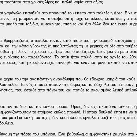
τη ποσότητα από χρυσές λίρες και παλιά νομίσματα αξίας.
τύ χαμόγελο επανήλθε στο πρόσωπό του έπειτα από πολλές ημέρες. Είχε σ
μένος, μη μπορώντας να πιστέψει ότι η τύχη επιτέλους, έστω και για π
ο μυαλό του ταξίδια, αυτοκίνητα, πισίνες και ό,τι άλλο δεν τολμούσε μέχρ
 να θρυμματίζεται, αποκαλύπτοντας από πίσω του την κεραμιδί απόχρωση
ρτα και την κάσα γύρω της αντικαθιστώντας τη με μερικές σειρές από τούβλ
βέστη. Πλέον, το χρώμα είχε ξεφτίσει, ο σοβάς είχε ξεκινήσει να μετατρέπ
 ενοίκους του παρελθόντος. Το σπίτι ήταν παλιό, από τις αρχές του 20ο
ταστροφές, και η κρυψώνα είχε επινοηθεί για έναν και μόνο σκοπό: να απο
α χέρια του την αναπάντεχη ανακάλυψη που θα έδιωχνε μακριά του κάθε ί
ν λυσσαλέα. Τα νύχια του έσπασαν στις άκρες και τα δάχτυλα του μάτωσαν, 
ηστίας, που έσταζε από πάνω του και πότιζε το σκονισμένο λευκό μπλουζ
όσο τον παίδευε και τον καθυστερούσε. Όμως, δεν είχε σκοπό να καθυστερή
α εμφανιζόντουσαν το επόμενο κιόλας πρωινό. Η όποια δουλειά έπρεπε να τ
οιο μάτι.Για κακή του τύχη, δεν κουβαλούσε εργαλεία μαζί του, μιας και ό
δουλειά.
δύναμη την πόρτα του μπάνιου. Ένα βαθούλωμα εμφανίστηκε χαμηλά στο κ