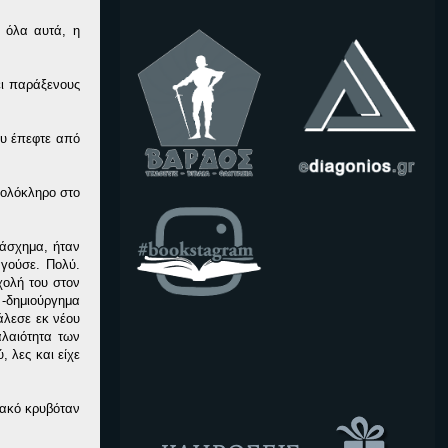
’ όλα αυτά, η
ει παράξενους
ου έπεφτε από
 ολόκληρο στο
 άσχημα, ήταν
αγούσε. Πολύ.
χολή του στον
 -δημιούργημα
άλεσε εκ νέου
αλαιότητα των
 λες και είχε
κακό κρυβόταν