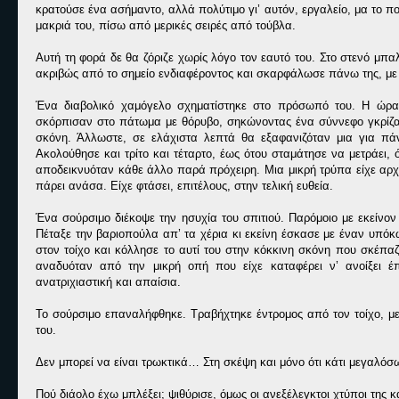
κρατούσε ένα ασήμαντο, αλλά πολύτιμο γι’ αυτόν, εργαλείο, μα το π
μακριά του, πίσω από μερικές σειρές από τούβλα.
Αυτή τη φορά δε θα ζόριζε χωρίς λόγο τον εαυτό του. Στο στενό μπ
ακριβώς από το σημείο ενδιαφέροντος και σκαρφάλωσε πάνω της, με 
Ένα διαβολικό χαμόγελο σχηματίστηκε στο πρόσωπό του. Η ώρα 
σκόρπισαν στο πάτωμα με θόρυβο, σηκώνοντας ένα σύννεφο γκρίζας 
σκόνη. Άλλωστε, σε ελάχιστα λεπτά θα εξαφανιζόταν μια για πά
Ακολούθησε και τρίτο και τέταρτο, έως ότου σταμάτησε να μετράει, 
αποδεικνυόταν κάθε άλλο παρά πρόχειρη. Μια μικρή τρύπα είχε αρχί
πάρει ανάσα. Είχε φτάσει, επιτέλους, στην τελική ευθεία.
Ένα σούρσιμο διέκοψε την ησυχία του σπιτιού. Παρόμοιο με εκείνο
Πέταξε την βαριοπούλα απ’ τα χέρια κι εκείνη έσκασε με έναν υπόκ
στον τοίχο και κόλλησε το αυτί του στην κόκκινη σκόνη που σκέπαζ
αναδυόταν από την μικρή οπή που είχε καταφέρει ν’ ανοίξει 
ανατριχιαστική και απαίσια.
Το σούρσιμο επαναλήφθηκε. Τραβήχτηκε έντρομος από τον τοίχο, με
του.
Δεν μπορεί να είναι τρωκτικά… Στη σκέψη και μόνο ότι κάτι μεγαλόσ
Πού διάολο έχω μπλέξει; ψιθύρισε, όμως οι ανεξέλεγκτοι χτύποι της 