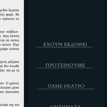
Κενό
χεδόν ξεχάσει
ρώτη φορά, θα
ι πρότινος να
 των τούβλων.
α, λίγη λάσπη
Έχουν Εκδοθεί
εται σε σκόνη
υ αιώνα. Είχε
κρύψει κάποιο
Προτέινουμε
χνος μιζέριας
μα δεν ένιωθε
άκι του με τη
ΘΕΑΤΡΟ
σει. Ο χρόνος
ελειώσει μέσα
ταν ξεκινούσε
Διηγήματα
έντρο της και