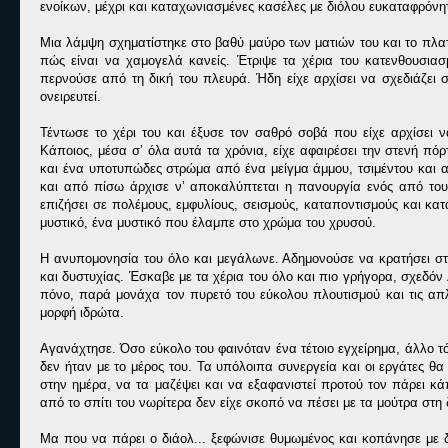
ενοίκων, μέχρι και καταχωνιασμένες κασέλες με διόλου ευκαταφρόνη
Μια λάμψη σχηματίστηκε στο βαθύ μαύρο των ματιών του και το πλα
πώς είναι να χαμογελά κανείς. Έτριψε τα χέρια του κατενθουσιασ
περνούσε από τη δική του πλευρά. Ήδη είχε αρχίσει να σχεδιάζει στ
ονειρευτεί.
Τέντωσε το χέρι του και έξυσε τον σαθρό σοβά που είχε αρχίσει
Κάποιος, μέσα σ’ όλα αυτά τα χρόνια, είχε αφαιρέσει την στενή πό
και ένα υποτυπώδες στρώμα από ένα μείγμα άμμου, τσιμέντου και ασ
και από πίσω άρχισε ν’ αποκαλύπτεται η πανουργία ενός από τους
επιζήσει σε πολέμους, εμφυλίους, σεισμούς, καταποντισμούς και κα
μυστικό, ένα μυστικό που έλαμπε στο χρώμα του χρυσού.
Η ανυπομονησία του όλο και μεγάλωνε. Αδημονούσε να κρατήσει στ
και δυστυχίας. Έσκαβε με τα χέρια του όλο και πιο γρήγορα, σχεδό
πόνο, παρά μονάχα τον πυρετό του εύκολου πλουτισμού και τις απλ
μορφή ιδρώτα.
Αγανάχτησε. Όσο εύκολο του φαινόταν ένα τέτοιο εγχείρημα, άλλο τ
δεν ήταν με το μέρος του. Τα υπόλοιπα συνεργεία και οι εργάτες θ
στην ημέρα, να τα μαζέψει και να εξαφανιστεί προτού τον πάρει κάπ
από το σπίτι του νωρίτερα δεν είχε σκοπό να πέσει με τα μούτρα στη 
Μα που να πάρει ο διάολ... ξεφώνισε θυμωμένος και κοπάνησε με 