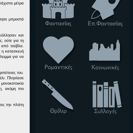
λάχιστα μέτρα
έτησε μπροστά
κόλλησαν και
, ούτε για τη
 από τούβλα.
, η κατασκευή
λειμμα για να
ιπέτειας του.
άλι. Πλησίασε
 μονοκατοικία
η, ακόμη πιο
τας την πλάτη