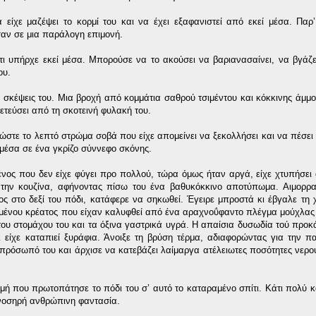
είχε μαζέψει το κορμί του και να έχει εξαφανιστεί από εκεί μέσα. Παρ
σαν σε μια παράλογη επιμονή.
ι υπήρχε εκεί μέσα. Μπορούσε να το ακούσει να βαριανασαίνει, να βγάζ
ου.
σκέψεις του. Μια βροχή από κομμάτια σαθρού τσιμέντου και κόκκινης άμμ
ετεύσει από τη σκοτεινή φυλακή του.
στε το λεπτό στρώμα σοβά που είχε απομείνει να ξεκολλήσει και να πέσει
 μέσα σε ένα γκρίζο σύννεφο σκόνης.
ένος που δεν είχε φύγει προ πολλού, τώρα όμως ήταν αργά, είχε χτυπήσει
ι την κουζίνα, αφήνοντας πίσω του ένα βαθυκόκκινο αποτύπωμα. Αιμορρ
ς στο δεξί του πόδι, κατάφερε να σηκωθεί. Έγειρε μπροστά κι έβγαλε τη 
μένου κρέατος που είχαν καλυφθεί από ένα αραχνοΰφαντο πλέγμα μούχλας
 του στομάχου του και τα όξινα γαστρικά υγρά. Η απαίσια δυσωδία τού προκ
 είχε καταπιεί ξυράφια. Άνοιξε τη βρύση τέρμα, αδιαφορώντας για την π
όσωπό του και άρχισε να κατεβάζει λαίμαργα ατέλειωτες ποσότητες νερού,
ιγμή που πρωτοπάτησε το πόδι του σ’ αυτό το καταραμένο σπίτι. Κάτι πολύ 
ο νοσηρή ανθρώπινη φαντασία.