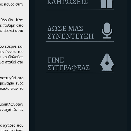
ός πόνος στην
 θόρυβο. Κάτι
θε πιθαμή από
ε βρεθεί αυτά
ου έσερνε και
την έννοια του
ου κουβαλούσε
να σταθεί στα
ναπτυχθεί στο
μεινάρια ενός
ποκάλυπταν το
 ξεδιπλωνόταν
αχαίτιζε τις
ς αχτίδες που
 που το είχαν