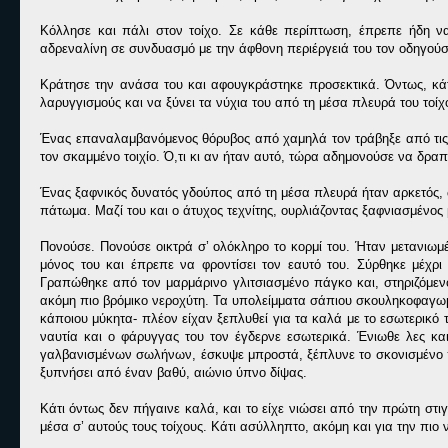
Κόλλησε και πάλι στον τοίχο. Σε κάθε περίπτωση, έπρεπε ήδη να 
αδρεναλίνη σε συνδυασμό με την άφθονη περιέργειά του τον οδηγού
Κράτησε την ανάσα του και αφουγκράστηκε προσεκτικά. Όντως, κάτ
λαρυγγισμούς και να ξύνει τα νύχια του από τη μέσα πλευρά του τοίχ
Ένας επαναλαμβανόμενος θόρυβος από χαμηλά τον τράβηξε από τις 
τον σκαμμένο τοιχίο. Ό,τι κι αν ήταν αυτό, τώρα αδημονούσε να δραπ
Ένας ξαφνικός δυνατός γδούπος από τη μέσα πλευρά ήταν αρκετός, ώ
πάτωμα. Μαζί του και ο άτυχος τεχνίτης, ουρλιάζοντας ξαφνιασμένος
Πονούσε. Πονούσε οικτρά σ’ ολόκληρο το κορμί του. Ήταν μετανιωμ
μόνος του και έπρεπε να φροντίσει τον εαυτό του. Σύρθηκε μέχρ
Γραπώθηκε από τον μαρμάρινο γλιτσιασμένο πάγκο και, στηριζόμενο
ακόμη πιο βρόμικο νεροχύτη. Τα υπολείμματα σάπιου σκουληκοφαγω
κάποιου μύκητα- πλέον είχαν ξεπλυθεί για τα καλά με το εσωτερικό
ναυτία και ο φάρυγγας του τον έγδερνε εσωτερικά. Ένιωθε λες και
γαλβανισμένων σωλήνων, έσκυψε μπροστά, ξέπλυνε το σκονισμένο πρ
ξυπνήσει από έναν βαθύ, αιώνιο ύπνο δίψας.
Κάτι όντως δεν πήγαινε καλά, και το είχε νιώσει από την πρώτη στ
μέσα σ’ αυτούς τους τοίχους. Κάτι ασύλληπτο, ακόμη και για την πι