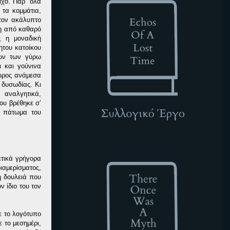
ίχο. Παρ’ όλα
 τα κομμάτια,
τον ακάλυπτο
κη από καθαρό
ς η μοναδική
ητου κατοίκου
ίων των γύρω
ι και γούνινα
ώρος ανάμεσα
 δυσωδίας. Κι
 αναλγητικά,
ου βρέθηκε σ’
ο πάτωμα του
TOWAM
ετικά γρήγορα
ιαμερίσματος,
η δουλειά που
 ίδιο του τον
ε το λογότυπο
 το μεσημέρι,