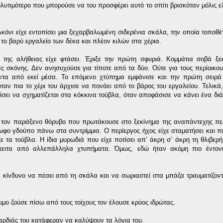
ολυτιμότερο που μπορούσε να του προσφέρει αυτό το σπίτι βρισκόταν μόλις ε
αλκόνι είχε εντοπίσει μια ξεχαρβαλωμένη σιδερένια σκάλα, την οποία τοποθ
το βαρύ εργαλείο των δέκα και πλέον κιλών στα χέρια.
της αλήθειας είχε φτάσει. Έριξε την πρώτη σφυριά. Κομμάτια σοβά ξε
σκόνης. Δεν ανησυχούσε για τίποτε από τα δύο. Ούτε για τους περίοικους
ντα από εκεί μέσα. Το επόμενο χτύπημα εμφάνισε και την πρώτη σειρά
όταν πια το χέρι του άρχισε να πονάει από το βάρος του εργαλείου. Τελικά
σει να σχηματίζεται στα κόκκινα τούβλα, όταν αποφάσισε να κάνει ένα διά
ν τον παράξενο θόρυβο που πρωτάκουσε στο ξεκίνημα της αναπάντεχης περ
ωφο γδούπο πάνω στα συντρίμμια. Ο περίεργος ήχος είχε σταματήσει και π
ε τα τούβλα. Η ίδια μυρωδιά που είχε ποτίσει απ’ άκρη σ’ άκρη τη θλιβερή
έπειτα από αλλεπάλληλα χτυπήματα. Όμως, εδώ ήταν ακόμη πιο έντον
 κίνδυνο να πέσει από τη σκάλα και να σωριαστεί στα μπάζα τραυματίζον
ωμο ζούσε πίσω από τους τοίχους τον έλουσε κρύος ιδρώτας.
καρδιάς του κατάφεραν να καλύψουν τα λόγια του.