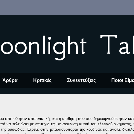
oonlight Ta
Άρθρα
Κριτικές
Συνεντεύξεις
Ποιοι Είμ
ου σπιτιού ήταν αποπνικτική, και η αίσθηση που σου δημιουργούσε ήταν κάτ
ό να τελειώσει με επιτυχία την ανακαίνιση αυτού του ελεεινού οικήματος,
 της δυσωδίας. Έτρεξε στην μπαλκονόπορτα της κουζίνας και άνοιξε διάπλ