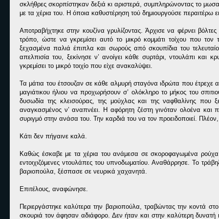
σκλήθρες σκορπίστηκαν δεξιά κι αριστερά, συμπληρώνοντας το μωσαϊ
με τα χέρια του. Η όποια καθυστέρηση τού δημιουργούσε περαιτέρω ε
Αποτραβήχτηκε στην κουζίνα γρυλίζοντας. Άρχισε να φέρνει βόλτες 
τρόπο, ώστε να γκρεμίσει αυτό το μικρό κομμάτι τοίχου που τον
ξεχασμένα παλιά έπιπλα και σωρούς από σκουπίδια του τελευταίο
απελπισία του, ξεκίνησε ν’ ανοίγει κάθε συρτάρι, ντουλάπι και 
γκρεμίσει το μικρό τοιχίο που είχε ανακαλύψει.
Τα μάτια του έτσουζαν σε κάθε αλμυρή σταγόνα ιδρώτα που έτρεχε α
μαγιάτικου ήλιου να προχωρήσουν σ’ ολόκληρο το μήκος του σπιτι
δυσωδία της κλεισούρας, της μούχλας και της ναφθαλίνης που 
αναγκασμένος ν’ αναπνέει. Η αφόρητη ζέστη γινόταν ολοένα και 
συριγμό στην ανάσα του. Την καρδιά του να τον προειδοποιεί. Πλέον
Κάτι δεν πήγαινε καλά.
Καθώς έσκαβε με τα χέρια του ανάμεσα σε σκοροφαγωμένα ρούχα κ
εντοιχιζόμενες ντουλάπες του υπνοδωματίου. Αναθάρρησε. Το τράβηξ
βαριοπούλα, ξέσπασε σε νευρικά χαχανητά.
Επιτέλους, αναφώνησε.
Περιεργάστηκε καλύτερα την βαριοπούλα, τραβώντας την κοντά στ
σκουριά τον άφησαν αδιάφορο. Δεν ήταν και στην καλύτερη δυνατή κ