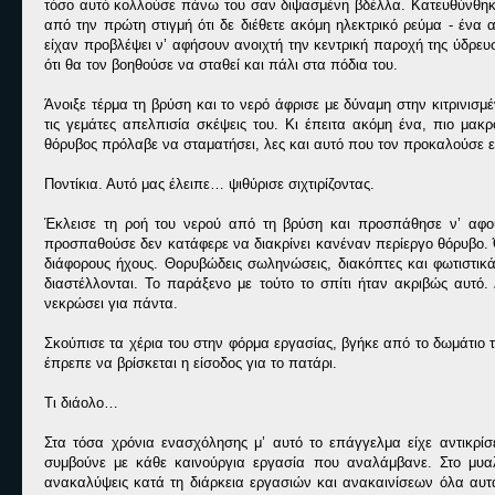
τόσο αυτό κολλούσε πάνω του σαν διψασμένη βδέλλα. Κατευθύνθηκε
από την πρώτη στιγμή ότι δε διέθετε ακόμη ηλεκτρικό ρεύμα - ένα
είχαν προβλέψει ν’ αφήσουν ανοιχτή την κεντρική παροχή της ύδρευσ
ότι θα τον βοηθούσε να σταθεί και πάλι στα πόδια του.
Άνοιξε τέρμα τη βρύση και το νερό άφρισε με δύναμη στην κιτρινι
τις γεμάτες απελπισία σκέψεις του. Κι έπειτα ακόμη ένα, πιο μακ
θόρυβος πρόλαβε να σταματήσει, λες και αυτό που τον προκαλούσε εί
Ποντίκια. Αυτό μας έλειπε… ψιθύρισε σιχτιρίζοντας.
Έκλεισε τη ροή του νερού από τη βρύση και προσπάθησε ν’ αφουγ
προσπαθούσε δεν κατάφερε να διακρίνει κανέναν περίεργο θόρυβο. Ό
διάφορους ήχους. Θορυβώδεις σωληνώσεις, διακόπτες και φωτιστικ
διαστέλλονται. Το παράξενο με τούτο το σπίτι ήταν ακριβώς αυτό
νεκρώσει για πάντα.
Σκούπισε τα χέρια του στην φόρμα εργασίας, βγήκε από το δωμάτιο 
έπρεπε να βρίσκεται η είσοδος για το πατάρι.
Τι διάολο…
Στα τόσα χρόνια ενασχόλησης μ’ αυτό το επάγγελμα είχε αντικρί
συμβούνε με κάθε καινούργια εργασία που αναλάμβανε. Στο μυαλ
ανακαλύψεις κατά τη διάρκεια εργασιών και ανακαινίσεων όλα αυτά