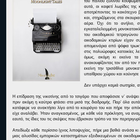
του παλιού ξύλινου κουφώματ
αυτά, οι καφετί λωρίδες της
αποτρέποντας το κακότεχνο 
και, στηριζόμενος στα σκουρ
αέρα. Όχι ότι το ανήλιο, 
εγκαταλελειμμένη μονοκατοικ
του οικοδομικού τετραγώνου
οικοδομικών κτιρίων είχαν σ
απομεινάρια από ψόφια τρωκ
στις πολυώροφες κατοικίες λ
όμως, ακόμη κι εκείνα τα
ανακουφίζοντας τον από τον π
εκείνη την τρισάθλια μονοκατ
υπαίθριου χώρου και κούνησε 
Δεν υπάρχει καμιά σωτηρία, α
Η επίδραση της νικοτίνης από το τσιγάρο που αποφάσισε ν’ ανάψει
πριν ακόμη η καύτρα φτάσει στα μισά της διαδρομής. Παρ’ όλα αυτ
κατάφερε να ανακτήσει λίγο από το κουράγιο του και πήρε την απόφ
είχε αναλάβει. Ήταν αναγκασμένος, με κάθε νέα πρόκληση, να αναμετ
εαυτό, τις ίδιες του τις σκέψεις που έβρισκαν τρόπο να τον περιτριγυ
Απεδίωξε κάθε περίσσιο ίχνος λιποψυχίας, πήρε μια βαθιά ανάσα κι
μιας αλυσίδας εμπορικών καταστημάτων εξειδικευμένων σε οικοδομικ