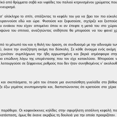
κό από θρύμματα σοβά και νιφάδες του παλιού κιτρινισμένου χρώματος που 
κνευρισμό.
σ’ ολόκληρο το σπίτι, σπάζοντας το κεφάλι του για να βρει τον πιο εύκολ
 τυραννούσε εδώ και ώρα. Φυσούσε και ξεφυσούσε, σιχτίριζε και ξεσπού
υ ενοίκου που είχαν απομείνει όπου κι αν έπεφτε η ματιά του στο χώρ
κρυψώνα του σπιτιού, αναζητώντας οτιδήποτε θα μπορούσε να του φανεί χ
πό το μέτωπό του και η θολή του όραση, σε συνδυασμό με την αδυναμία τω
ού, έκανε την αναζήτηση ακόμη πιο δύσκολη. Σε κάθε άνοιγμα ενός ακόμη
ξεχυνόταν συμπλήρωνε την ήδη αρρωστημένη και βαριά ατμόσφαιρα στη
πιο επώδυνη λόγω της υπερέντασης που τον είχε κατακλύσει. Μπορούσε ν
, λειτουργούσε σε ξέφρενους ρυθμούς που δεν ήταν συνηθισμένος ν’ ακολουθ
αι σκεπάσματα, το μάτι του έπιασε μια ανεπαίσθητη γυαλάδα στο βάθος
ε έξω γεμάτος ανυπομονησία και, διαπιστώνοντας ότι κρατούσε στα χέρια 
ο παράθυρο. Οι καφεκόκκινες κηλίδες στην σφυρήλατη ατσάλινη κεφαλή π
ατάσταση, όμως θα έκανε ακριβώς τη δουλειά για την οποία προοριζόταν. 