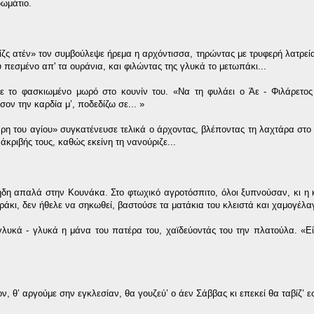
δωμάτιο.
εφίζς ατέν» τον συμβούλεψε ήρεμα η αρχόντισσα, τηρώντας με τρυφερή λατρεί
 πεσμένο απ' τα ουράνια, και φιλώντας της γλυκά το μετωπάκι...
νε το φασκιωμένο μωρό στο κουνίν του. «Να τη φυλάει ο Άε - Φιλάρετος
σον την καρδία μ’, ποδεδίζω σε... »
η χάρη του αγίου» συγκατένευσε τελικά ο άρχοντας, βλέποντας τη λαχτάρα στ
κριβής τους, καθώς εκείνη τη νανούριζε...
 ήδη απαλά στην Κουνάκα. Στο φτωχικό αγροτόσπιτο, όλοι ξυπνούσαν, κι η
ράκι, δεν ήθελε να σηκωθεί, βαστούσε τα ματάκια του κλειστά και χαμογέλαγ
λυκά - γλυκά η μάνα του πατέρα του, χαϊδεύοντάς του την πλατούλα. «Είν
, θ’ αργούμε σην εγκλεσίαν, θα γουζεύ’ ο άεν Σάββας κι επεκεί θα ταβίζ’ εσ