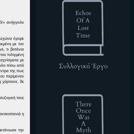
ό!» ανήγγειλε
λεχώνα έγειρε
εμένη με τον
ε, τι βοτάνια
 του τυλιγμένη
 αχνίσματα με
τυλο πίσω από
 άντρα της πως
που περίμεναν
η χόρταινε, δε
TOWAM
συζυγική τους
μονοκοπανιά η
μετάνιωσε την