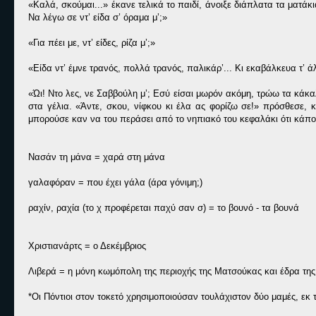
«Καλά, σκούμαι...» έκανε τελικά το παιδί, άνοιξε διάπλατα τα ματάκι
Να λέγω σε ντ’ είδα σ’ όραμα μ’;»
«Για πέει με, ντ’ είδες, ρίζα μ’;»
«Είδα ντ’ έμνε τρανός, πολλά τρανός, παλικάρ’... Κι εκαβάλκευα τ’ ά
«Ώι! Ντο λες, νε Σαββούλη μ’; Εσύ είσαι μωρόν ακόμη, τρώω τα κάκαλ
στα γέλια. «Άντε, σκου, νίφκου κι έλα ας φορίζω σε!» πρόσθεσε,
μπορούσε καν να του περάσει από το νηπιακό του κεφαλάκι ότι κάποτ
Νασάν τη μάνα = χαρά στη μάνα
γαλαφόραν = που έχει γάλα (άρα γόνιμη;)
ραχίν, ραχία (το χ προφέρεται παχύ σαν σ) = το βουνό - τα βουνά
Χριστιανάρτς = ο Δεκέμβριος
Λιβερά = η μόνη κωμόπολη της περιοχής της Ματσούκας και έδρα τ
*Οι Πόντιοι στον τοκετό χρησιμοποιούσαν τουλάχιστον δύο μαμές, ε