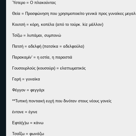
Ύστερο = Ο πλακούντας
Θεία = Προσφώνηση που χρησιμοποιείτο γενικά προς γυναίκες μεγαλύ
Κουτσή = κόρη, κοπέλα (από το τούρκ. kiz μάλλον)
Τσίζω = λυπάμαι, συμπονώ
Πατσή = αδελφή (πατσίκα = αδελφούλα)
Παρακαμίν' = η εστία, η παραστιά
Γουσουρλούς (κουσούρι) = ελαττωματικός
Γαρή = γυναίκα
Φέγγον = φεγγάρι
**Τυπική ποντιακή ευχή που δινόταν στους νέους γονείς
έντονε = έγινε
Εφτά(γ)ω = κάνω
Τσαΐζω = φωνάζω