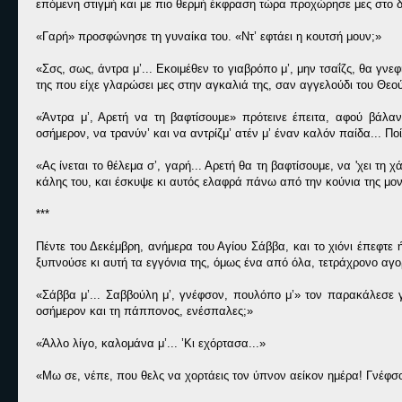
επόμενη στιγμή και με πιο θερμή έκφραση τώρα προχώρησε μες στο 
«Γαρή» προσφώνησε τη γυναίκα του. «Ντ’ εφτάει η κουτσή μουν;»
«Σσς, σως, άντρα μ’... Εκοιμέθεν το γιαβρόπο μ’, μην τσαΐζς, θα γν
της που είχε γλαρώσει μες στην αγκαλιά της, σαν αγγελούδι του Θεού
«Άντρα μ’, Αρετή να τη βαφτίσουμε» πρότεινε έπειτα, αφού βάλα
οσήμερον, να τρανύν’ και να αντρίζμ’ ατέν μ’ έναν καλόν παίδα... Ποί
«Ας ίνεται το θέλεμα σ’, γαρή... Αρετή θα τη βαφτίσουμε, να 'χει τ
κάλης του, και έσκυψε κι αυτός ελαφρά πάνω από την κούνια της μονά
***
Πέντε του Δεκέμβρη, ανήμερα του Αγίου Σάββα, και το χιόνι έπεφτε
ξυπνούσε κι αυτή τα εγγόνια της, όμως ένα από όλα, τετράχρονο αγο
«Σάββα μ’... Σαββούλη μ’, γνέφσον, πουλόπο μ’» τον παρακάλεσε γ
οσήμερον και τη πάππονος, ενέσπαλες;»
«Άλλο λίγο, καλομάνα μ’... ’Κι εχόρτασα...»
«Μω σε, νέπε, που θελς να χορτάεις τον ύπνον αείκον ημέρα! Γνέφσον