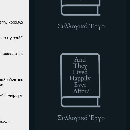
α την κορούλα
 που γιορτάζ’
ATLHEA
ο πρόσωπο της
 καλομάνα του
ε...
’ η γιορτή σ’
έν...»