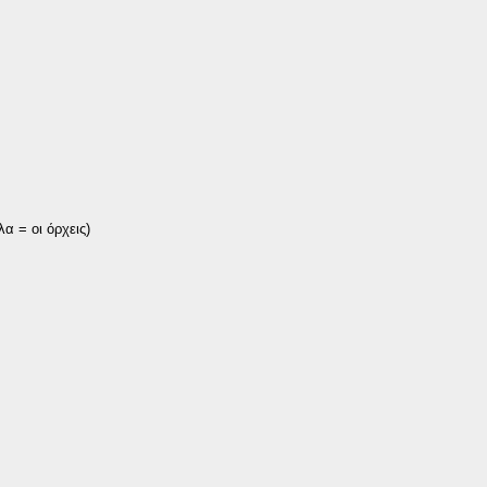
α = οι όρχεις)