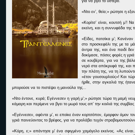
για να βγει το ύστερο.
«Ντο εν’, θεία;» ρώτησε η εξα
«Κορίτσ’ είναι, κουτσή μ’! Ν
εκείνη, και η συννυφάδα της 
«Είδες, πατσίκα μ’; Κανέναν 
στο προσκεφάλι της με τα μ
άντρα της, και ένα παιδί δεν
δοκίμασε, πόσες φορές η γριά
σε κουβέρτα, για να της βάλ
νερό στα απόκρυφά της, και π
την πλάτη της, να τη λυπούντ
«έτον γουσουρλούς»! Και τώρα
ήρθε, στην αγκαλιά της ήτανε 
μπορούσε να το πιστέψει η μανούλα της...
«Ντο έντονε, κυρά; Εγέννεσεν η γαρή μ’;» ρώτησε τώρα τη μαμή νευ
κάμαρη και περίμενε να βγει το μωρό τους απ’ την κοιλιά της συμβία
«Εγέννεσεν, αφέντα μ’, κι εποίκε έναν κορτσόπον, έμορφον άμον το
γριά παινεύοντας το βρέφος, για να προλάβει τυχόν στραβομουτσούνι
«Κόρη, ε;» απάντησε μ' ένα σφιγμένο χαμόγελο εκείνος. «Ας είναι