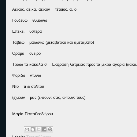
Αείκος, αείκα, αείκον = τέτοιος, α, ο
Γουζεύω = θυμώνω
Επεκεί = ύστερα
Ταβίζω = μαλώνω (μεταβατικό και αμετάβατο)
Όραμα = όνειρο
Τρώω τα κάκαλά σ = Έκφραση λατρείας προς τα μικρά αγόρια (κάκαλ
Φορίζω = ντύνω
Ντο = τι & ότι/που
(ε)μουν = μας (ε-σούν: σας, α-τούν: τους)
Μαρία Παπαθεοδώρου