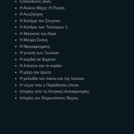
Επικίνδυνες σκιές
Η Αιώνια Μάχη: Η Πτώση
Η Αναζήτηση
Η Κατάρα του Σένγκαο
Η Κατάρα των Τεσσάρων 1
Η Μάγισσα του Αέρα
Η Μαύρη Σκόνη
Η Νεκροφιλημένη
Η γνώση των Ξωτικών
Η καρδιά σε θυμάται
Η λύκαινα και το κοράκι
Η μάχη του έρωτα
Η μελωδία του λύκου και της λέαινας
Η νύχτα που ο Παράδεισος έπεσε
Ιστορίες απο τις Αστρικές Αυτοκρατορίες
Ιστορίες για Χειμωνιάτικες Νύχτες