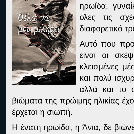
ηρωίδα
,
γυναί
όλες
τις
σχέ
διαφορετικό
τρ
Αυτό
που
πρ
είναι
οι
σκέψ
κλεισμένες
μέ
και
πολύ
ισχυ
αλλά
και
το
βιώματα
της
πρώιμης
ηλικίας
έχ
έρχεται
η
σιωπή
.
Η
ένατη
ηρωίδα
,
η
Άνια
,
δε
βιώνε