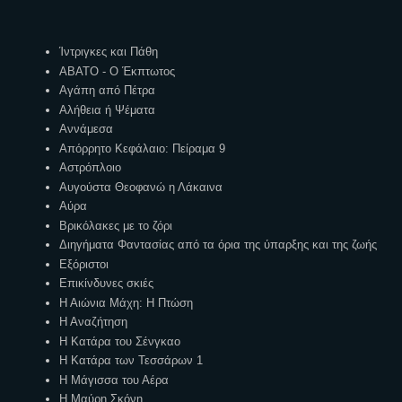
Ετικέτες
Ίντριγκες και Πάθη
ΑΒΑΤΟ - Ο Έκπτωτος
Αγάπη από Πέτρα
Αλήθεια ή Ψέματα
Αννάμεσα
Απόρρητο Κεφάλαιο: Πείραμα 9
Αστρόπλοιο
Αυγούστα Θεοφανώ η Λάκαινα
Αύρα
Βρικόλακες με το ζόρι
Διηγήματα Φαντασίας από τα όρια της ύπαρξης και της ζωής
Εξόριστοι
Επικίνδυνες σκιές
Η Αιώνια Μάχη: Η Πτώση
Η Αναζήτηση
Η Κατάρα του Σένγκαο
Η Κατάρα των Τεσσάρων 1
Η Μάγισσα του Αέρα
Η Μαύρη Σκόνη