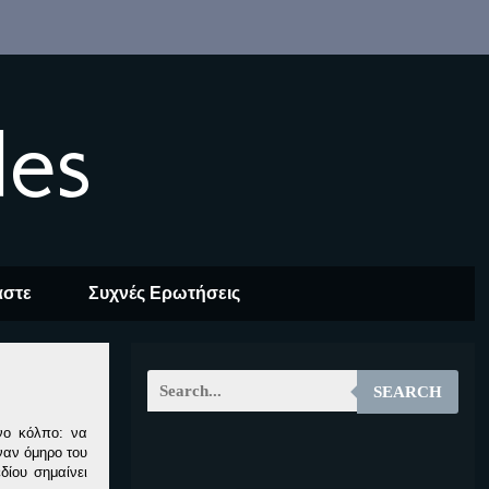
les
αστε
Συχνές Ερωτήσεις
SEARCH
υνο κόλπο: να
ναν όμηρο του
EOALT
δίου σημαίνει