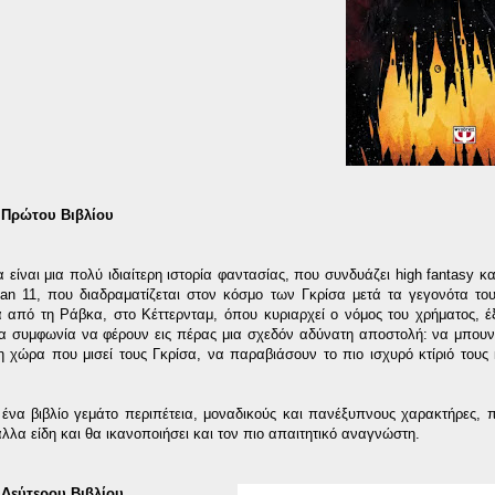
Πρώτου Βιβλίου
α είναι μια πολύ ιδιαίτερη ιστορία φαντασίας, που συνδυάζει high fantasy κ
an 11, που διαδραματίζεται στον κόσμο των Γκρίσα μετά τα γεγονότα τ
 από τη Ράβκα, στο Κέττερνταμ, όπου κυριαρχεί ο νόμος του χρήματος, έ
α συμφωνία να φέρουν εις πέρας μια σχεδόν αδύνατη αποστολή: να μπουν
 χώρα που μισεί τους Γκρίσα, να παραβιάσουν το πιο ισχυρό κτίριό τους κ
α ένα βιβλίο γεμάτο περιπέτεια, μοναδικούς και πανέξυπνους χαρακτήρες, 
λλα είδη και θα ικανοποιήσει και τον πιο απαιτητικό αναγνώστη.
Δεύτερου Βιβλίου