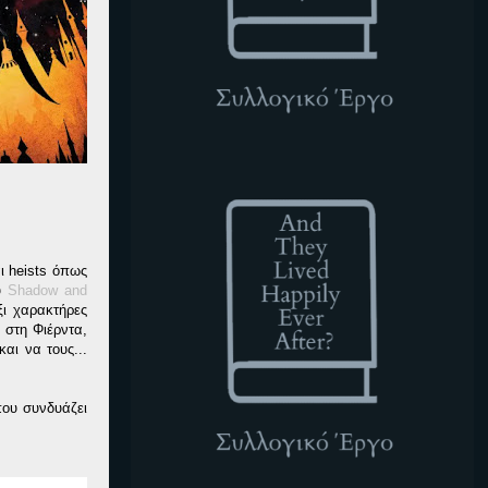
ATLHEA
αι heists όπως
ου
Shadow and
ξι χαρακτήρες
 στη Φιέρντα,
αι να τους...
που συνδυάζει