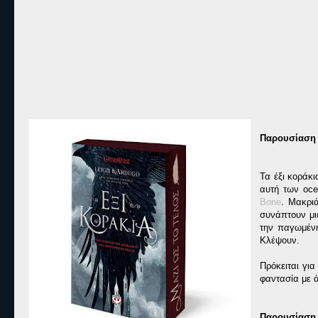
Παρουσίαση 
Τα έξι κοράκι
αυτή των oce
Bone
. Μακριά
συνάπτουν μι
την παγωμένη
Κλέψουν.
Πρόκειται γι
φαντασία με ά
Παρουσίαση 