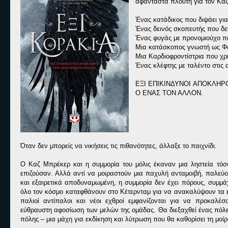
αφάνταστα πλούτη για τον Καζ
Ένας κατάδικος που διψάει για
Ένας δεινός σκοπευτής που δεν
Ένας φυγάς με προνομιούχο π
Μια κατάσκοπος γνωστή ως Φ
Μια Καρδιοφροντίστρια που χρησ
Ένας κλέφτης με ταλέντο στις
ΕΞΙ ΕΠΙΚΙΝΔΥΝΟΙ ΑΠΟΚΛΗΡΟ
Ο ΕΝΑΣ ΤΟΝ ΑΛΛΟΝ.
Όταν δεν μπορείς να νικήσεις τις πιθανότητες, άλλαξε το παιχνίδι.
Ο Καζ Μπρέκερ και η συμμορία του μόλις έκαναν μια ληστεία τόσο 
επιζούσαν. Αλλά αντί να μοιραστούν μια παχυλή ανταμοιβή, παλεύο
και εξαιρετικά αποδυναμωμένη, η συμμορία δεν έχει πόρους, συμμ
όλο τον κόσμο καταφθάνουν στο Κέτερνταμ για να ανακαλύψουν τα ε
παλιοί αντίπαλοι και νέοι εχθροί εμφανίζονται για να προκαλέ
εύθραυστη αφοσίωση των μελών της ομάδας. Θα διεξαχθεί ένας πόλε
πόλης – μια μάχη για εκδίκηση και λύτρωση που θα καθορίσει τη μοί