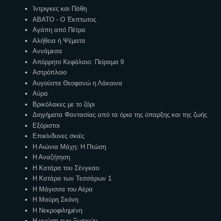
Ίντριγκες και Πάθη
ΑΒΑΤΟ - Ο Έκπτωτος
Αγάπη από Πέτρα
Αλήθεια ή Ψέματα
Αννάμεσα
Απόρρητο Κεφάλαιο: Πείραμα 9
Αστρόπλοιο
Αυγούστα Θεοφανώ η Λάκαινα
Αύρα
Βρικόλακες με το ζόρι
Διηγήματα Φαντασίας από τα όρια της ύπαρξης και της ζωής
Εξόριστοι
Επικίνδυνες σκιές
Η Αιώνια Μάχη: Η Πτώση
Η Αναζήτηση
Η Κατάρα του Σένγκαο
Η Κατάρα των Τεσσάρων 1
Η Μάγισσα του Αέρα
Η Μαύρη Σκόνη
Η Νεκροφιλημένη
Η γνώση των Ξωτικών