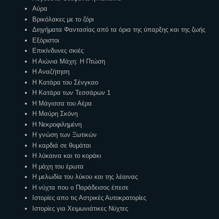
Αύρα
Βρικόλακες με το ζόρι
Διηγήματα Φαντασίας από τα όρια της ύπαρξης και της ζωής
Εξόριστοι
Επικίνδυνες σκιές
Η Αιώνια Μάχη: Η Πτώση
Η Αναζήτηση
Η Κατάρα του Σένγκαο
Η Κατάρα των Τεσσάρων 1
Η Μάγισσα του Αέρα
Η Μαύρη Σκόνη
Η Νεκροφιλημένη
Η γνώση των Ξωτικών
Η καρδιά σε θυμάται
Η λύκαινα και το κοράκι
Η μάχη του έρωτα
Η μελωδία του λύκου και της λέαινας
Η νύχτα που ο Παράδεισος έπεσε
Ιστορίες απο τις Αστρικές Αυτοκρατορίες
Ιστορίες για Χειμωνιάτικες Νύχτες