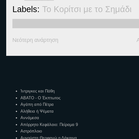
Labels:
Το Κορίτσι με το Σημάδι
Νεότερη ανάρτηση
Ετικέτες
Ίντριγκες και Πάθη
ΑΒΑΤΟ - Ο Έκπτωτος
Αγάπη από Πέτρα
Αλήθεια ή Ψέματα
Αννάμεσα
Απόρρητο Κεφάλαιο: Πείραμα 9
Αστρόπλοιο
Αυγούστα Θεοφανώ η Λάκαινα