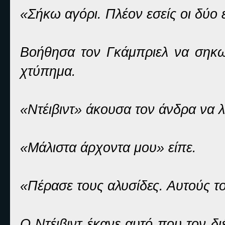
«Σήκω αγόρι. Πλέον εσείς οι δύο ε
Βοήθησα τον Γκάμπριελ να σηκωθ
χτύπημα.
«Ντέιβιντ» άκουσα τον άνδρα να λ
«Μάλιστα άρχοντα μου» είπε.
«Πέρασε τους αλυσίδες. Αυτούς τ
Ο Ντέιβιντ έκανε αυτό που τον δι