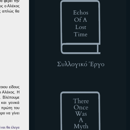
α φέρει την
ως ο Αλέκος
ως απλώς θα
TOWAM
οιου είδους
 Αλέκος. Η
ς. Βλέπουμε
 και γενικά
ν πρώτη του
ρο να γίνει
ίναι θα έλεγα