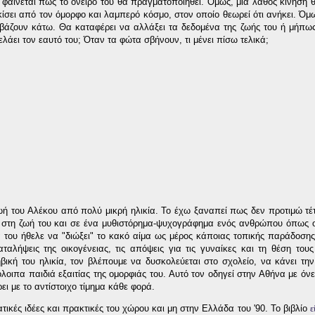
0 φαίνεται πως το όνειρό του θα πραγματοποιηθεί. Όμως, μια λάθος κίνηση θ
ίσει από τον όμορφο και λαμπερό κόσμο, στον οποίο θεωρεί ότι ανήκει. Όμ
 βάζουν κάτω. Θα καταφέρει να αλλάξει τα δεδομένα της ζωής του ή μήπ
λάει τον εαυτό του; Όταν τα φώτα σβήνουν, τι μένει πίσω τελικά;
 του Αλέκου από πολύ μικρή ηλικία. Το έχω ξαναπεί πως δεν προτιμώ τέτ
στη ζωή του και σε ένα μυθιστόρημα-ψυχογράφημα ενός ανθρώπου όπως ο
γιά του ήθελε να "διώξει" το κακό αίμα ως μέρος κάποιας τοπικής παράδοση
αταλήψεις της οικογένειας, τις απόψεις για τις γυναίκες και τη θέση τους
βική του ηλικία, τον βλέπουμε να δυσκολεύεται στο σχολείο, να κάνει τη
λοιπα παιδιά εξαιτίας της ομορφιάς του. Αυτό τον οδηγεί στην Αθήνα με όνει
ει με το αντίστοιχο τίμημα κάθε φορά.
τικές ιδέες και πρακτικές του χώρου και μη στην Ελλάδα του '90. Το βιβλίο
ε