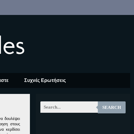
les
αστε
Συχνές Ερωτήσεις
SEARCH
να δουλέψει
ώρηση στους
EOALT
α κερδίσει