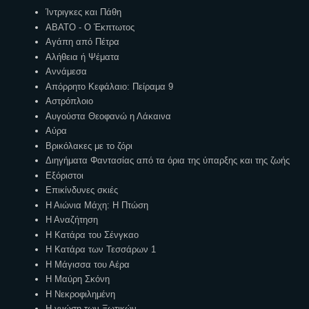
Ίντριγκες και Πάθη
ΑΒΑΤΟ - Ο Έκπτωτος
Αγάπη από Πέτρα
Αλήθεια ή Ψέματα
Αννάμεσα
Απόρρητο Κεφάλαιο: Πείραμα 9
Αστρόπλοιο
Αυγούστα Θεοφανώ η Λάκαινα
Αύρα
Βρικόλακες με το ζόρι
Διηγήματα Φαντασίας από τα όρια της ύπαρξης και της ζωής
Εξόριστοι
Επικίνδυνες σκιές
Η Αιώνια Μάχη: Η Πτώση
Η Αναζήτηση
Η Κατάρα του Σένγκαο
Η Κατάρα των Τεσσάρων 1
Η Μάγισσα του Αέρα
Η Μαύρη Σκόνη
Η Νεκροφιλημένη
Η γνώση των Ξωτικών