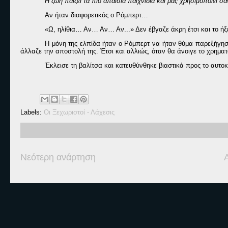
Η ζωή παίζει τα πιο απαίσια παιχνίδια και μας χρησιμοποιεί σα
Αν ήταν διαφορετικός ο Ρόμπερτ…
«Ω, ηλίθια… Αν… Αν… Αν...» Δεν έβγαζε άκρη έτσι και το ήξ
Η μόνη της ελπίδα ήταν ο Ρόμπερτ να ήταν θύμα παρεξήγηση
άλλαζε την αποστολή της. Έτσι και αλλιώς, όταν θα άνοιγε το χρηματ
Έκλεισε τη βαλίτσα και κατευθύνθηκε βιαστικά προς το αυτοκ
Labels:
Οι Ξεχωριστοί - Λάχεσις
Νεότερη ανάρτηση