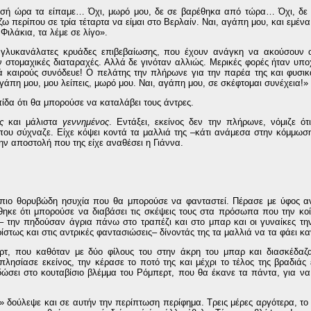
 μισή ώρα τα είπαμε… Όχι, μωρό μου, δε σε βαρέθηκα από τώρα… Όχι, δε 
ω περίπου σε τρία τέταρτα να είμαι στο Βερλαίν. Ναι, αγάπη μου, και εμένα 
Φιλάκια, τα λέμε σε λίγο».
ι γλυκανάλατες κρυάδες επιβεβαίωσης, που έχουν ανάγκη να ακούσουν ο
 στομαχικές διαταραχές. Αλλά δε γινόταν αλλιώς. Μερικές φορές ήταν υπ
ατά καιρούς συνόδευε! Ο πελάτης την πλήρωνε για την παρέα της και φυσι
γάπη μου, μου λείπεις, μωρό μου. Ναι, αγάπη μου, σε σκέφτομαι συνέχεια!»
ίδα ότι θα μπορούσε να καταλάβει τους άντρες.
ς
και μάλιστα
γεννημένος
. Εντάξει, εκείνος δεν την πλήρωνε, νόμιζε ότ
που σύχναζε. Είχε κόψει κοντά τα μαλλιά της –κάτι ανάμεσα στην κόμμωση
ην αποστολή που της είχε αναθέσει η Γιάννα.
 πιο θορυβώδη ησυχία που θα μπορούσε να φανταστεί. Πέρασε με ύφος α
θηκε ότι μπορούσε να διαβάσει τις σκέψεις τους στα πρόσωπα που την κο
– την πηδούσαν άγρια πάνω στο τραπέζι και στο μπαρ και οι γυναίκες τη
τως και στις αντρικές φαντασιώσεις– δίνοντάς της τα μαλλιά να τα φάει κα
ρτ, που καθόταν με δύο φίλους του στην άκρη του μπαρ και διασκέδαζ
ησίασε εκείνος, την κέρασε το ποτό της και μέχρι το τέλος της βραδιάς 
ώσει στο κουταβίσιο βλέμμα του Ρόμπερτ, που θα έκανε τα πάντα, για να 
» δούλεψε και σε αυτήν την περίπτωση περίφημα. Τρεις μέρες αργότερα, το