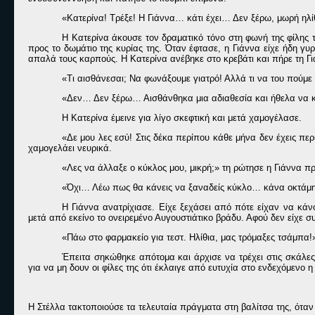
«Κατερίνα! Τρέξε! Η Γιάννα… κάτι έχει… Δεν ξέρω, μωρή ηλί
Η Κατερίνα άκουσε τον δραματικό τόνο στη φωνή της φίλης τ
προς το δωμάτιο της κυρίας της. Όταν έφτασε, η Γιάννα είχε ήδη γυρί
απαλά τους καρπούς. Η Κατερίνα ανέβηκε στο κρεβάτι και πήρε τη Γ
«Τι αισθάνεσαι; Να φωνάξουμε γιατρό! Αλλά τι να του πούμε 
«Δεν… Δεν ξέρω… Αισθάνθηκα μια αδιαθεσία και ήθελα να κά
Η Κατερίνα έμεινε για λίγο σκεφτική και μετά χαμογέλασε.
«Δε μου λες εσύ! Στις δέκα περίπου κάθε μήνα δεν έχεις πε
χαμογελάει νευρικά.
«Λες να άλλαξε ο κύκλος μου, μικρή;» τη ρώτησε η Γιάννα π
«Όχι… Λέω πως θα κάνεις να ξαναδείς κύκλο… κάνα οκτάμην
Η Γιάννα ανατρίχιασε. Είχε ξεχάσει από πότε είχαν να κά
μετά από εκείνο το ονειρεμένο Αυγουστιάτικο βράδυ. Αφού δεν είχε συ
«Πάω στο φαρμακείο για τεστ. Ηλίθια, μας τρόμαξες τσάμπα!
Έπειτα σηκώθηκε απότομα και άρχισε να τρέχει στις σκάλες.
για να μη δουν οι φίλες της ότι έκλαιγε από ευτυχία στο ενδεχόμενο η
Η Στέλλα τακτοποιούσε τα τελευταία πράγματα στη βαλίτσα της, όταν 