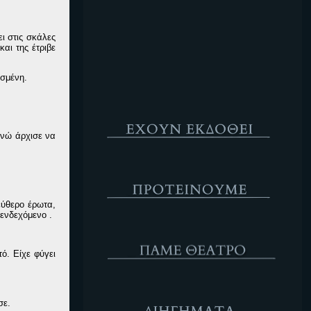
Κενό
ι στις σκάλες
και της έτριβε
υσμένη.
Έχουν Εκδοθεί
ενώ άρχισε να
Προτέινουμε
εύθερο έρωτα,
 ενδεχόμενο .
ΘΕΑΤΡΟ
ό. Είχε φύγει
Διηγήματα
σε.