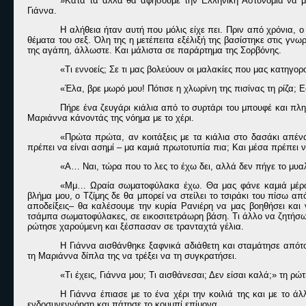
»Κατά τα άλλα θα αφήσουμε την Ελληνική Αστυνομία να μα
Γιάννα.
Η αλήθεια ήταν αυτή που μόλις είχε πει. Πριν από χρόνια, ο
θέματα του σεξ. Όλη της η μετέπειτα εξέλιξή της βασίστηκε στις γνω
της αγάπη, άλλωστε. Και μάλιστα σε παράρτημα της Σορβόνης.
«Τι εννοείς; Σε τι μας βολεύουν οι μαλακίες που μας κατηγορ
«Έλα, βρε μωρό μου! Πότισε η χλωρίνη της πισίνας τη ρίζα;
Πήρε ένα ζευγάρι κιάλια από το συρτάρι του μπουφέ και πλ
Μαριάννα κάνοντάς της νόημα με το χέρι.
«Πρώτα πρώτα, αν κοιτάξεις με τα κιάλια στο δασάκι απένα
πρέπει να είναι ασημί – μα καμιά πρωτοτυπία πια; Και μέσα πρέπει να
«Α… Ναι, τώρα που το λες το έχω δει, αλλά δεν πήγε το μυαλ
«Μμ… Ωραία σωματοφύλακα έχω. Θα μας φάνε καμιά μέρα 
βλήμα μου, ο Τζίμης δε θα μπορεί να στείλει το τσιράκι του πίσω απ
αποδείξεις– θα καλέσουμε την κυρία Ρανιέρη να μας βοηθήσει και 
τσάμπα σωματοφύλακες, σε εικοσιτετράωρη βάση. Τι άλλο να ζητήσω;
ρώτησε χαρούμενη και ξέσπασαν σε τρανταχτά γέλια.
Η Γιάννα αισθάνθηκε ξαφνικά αδιάθετη και σταμάτησε απότ
τη Μαριάννα δίπλα της να τρέξει να τη συγκρατήσει.
«Τι έχεις, Γιάννα μου; Τι αισθάνεσαι; Δεν είσαι καλά;» τη ρ
Η Γιάννα έπιασε με το ένα χέρι την κοιλιά της και με το ά
ενδοσυνεννόηση και πάτησε το κουμπί επίμονα.