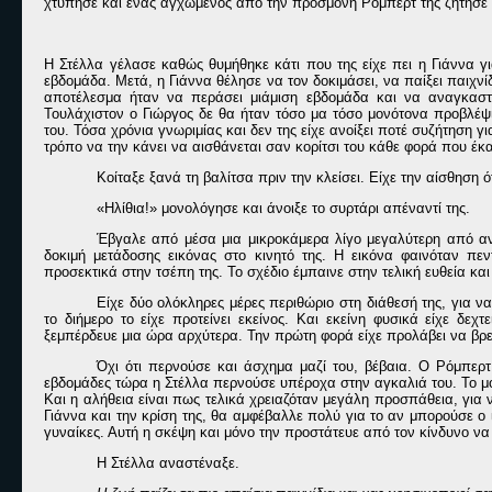
χτύπησε και ένας αγχωμένος από την προσμονή Ρόμπερτ τής ζήτησε ν
Η Στέλλα γέλασε καθώς θυμήθηκε κάτι που της είχε πει η Γιάννα για
εβδομάδα. Μετά, η Γιάννα θέλησε να τον δοκιμάσει, να παίξει παιχνίδ
αποτέλεσμα ήταν να περάσει μιάμιση εβδομάδα και να αναγκαστεί
Τουλάχιστον ο Γιώργος δε θα ήταν τόσο μα τόσο μονότονα προβλέψιμ
του. Τόσα χρόνια γνωριμίας και δεν της είχε ανοίξει ποτέ συζήτηση γ
τρόπο να την κάνει να αισθάνεται σαν κορίτσι του κάθε φορά που έκ
Κοίταξε ξανά τη βαλίτσα πριν την κλείσει. Είχε την αίσθηση ότ
«Ηλίθια!» μονολόγησε και άνοιξε το συρτάρι απέναντί της.
Έβγαλε από μέσα μια μικροκάμερα λίγο μεγαλύτερη από ανα
δοκιμή μετάδοσης εικόνας στο κινητό της. Η εικόνα φαινόταν πε
προσεκτικά στην τσέπη της. Το σχέδιο έμπαινε στην τελική ευθεία και
Είχε δύο ολόκληρες μέρες περιθώριο στη διάθεσή της, για να
το διήμερο το είχε προτείνει εκείνος. Και εκείνη φυσικά είχε δε
ξεμπέρδευε μια ώρα αρχύτερα. Την πρώτη φορά είχε προλάβει να βρει 
Όχι ότι περνούσε και άσχημα μαζί του, βέβαια. Ο Ρόμπερτ
εβδομάδες τώρα η Στέλλα περνούσε υπέροχα στην αγκαλιά του. Το μό
Και η αλήθεια είναι πως τελικά χρειαζόταν μεγάλη προσπάθεια, για 
Γιάννα και την κρίση της, θα αμφέβαλλε πολύ για το αν μπορούσε ο 
γυναίκες. Αυτή η σκέψη και μόνο την προστάτευε από τον κίνδυνο να
Η Στέλλα αναστέναξε.