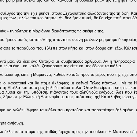
ς βοηθήσει άθελά της και θα κάνουμε τη δουλειά μας» της εξήγησε το σ
 σύζυγός της την είχε μυήσει στους
Ξεχωριστούς
αλλάζοντας της τη ζωή. Και
ριμίες των μελών του κοινότητας. Αν δεν ήταν αυτοί, δε θα είχε ποτέ σπουδ
ούν;» τη ρώτησε η Μαριάννα διακόπτοντας τις σκέψεις της.
 Εσύ ήσουν αετός κάποτε!» της απάντησε εκείνη με έναν μορφασμό δυσφορίας
ησίασε το παράθυρο που έβλεπε στον κήπο και στον δρόμο απ’ έξω. Κάλεσε
ντί μας, θα δεις ένα Οκτάβια με συμβατικούς αριθμούς. Αν η πληροφορία ε
 είναι ένα –και καλά– ζευγαράκι» της είπε και της έδωσε τα κιάλια.
ό μου» της είπε η Μαριάννα, καθώς κοίταζε προς το μέρος που της είχε υποδ
οι κακοποιοί και θα πάμε άκλαφτες με εσένα! Τέλος πάντων… Με το Η
ό τη Μιρέλα και αυτό μας βολεύει πάρα πολύ. Όταν θα είμαστε έτοιμες –και 
να λύσει και την υπόθεση, πιάνοντας τους αληθινούς ενόχους! Άσε που έτ
 Ζήτω στην Ελληνική Αστυνομία με τους υπόπτους της! Κατάλαβες τώρα για
ομα να γελάει. Άφησε τα κιάλια που κρατούσε και παραπάτησε ζαλισμένη,
ώτησε ανήσυχη.
λλο έκλεισε το στόμα της, καθώς έτρεχε προς την τουαλέτα. Η Μαριάννα έτ