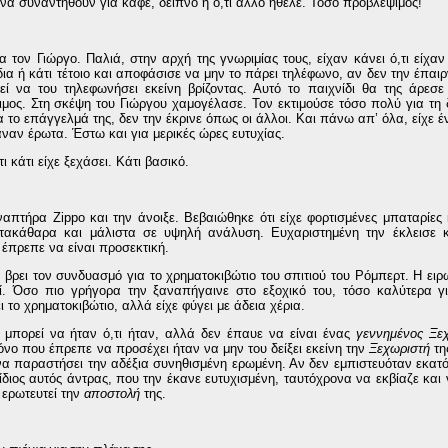
α συναντηθούν για καφέ, δείπνο ή ό,τι άλλο ήθελε. Τόσο προβλέψιμος!
 τον Γιώργο. Παλιά, στην αρχή της γνωριμίας τους, είχαν κάνει ό,τι είχαν 
ια ή κάτι τέτοιο και αποφάσισε να μην το πάρει τηλέφωνο, αν δεν την έπαιρ
 να του τηλεφωνήσει εκείνη βρίζοντας. Αυτό το παιχνίδι θα της άρεσε
ος. Στη σκέψη του Γιώργου χαμογέλασε. Τον εκτιμούσε τόσο πολύ για τη δ
ια το επάγγελμά της, δεν την έκρινε όπως οι άλλοι. Και πάνω απ’ όλα, είχε
αναν έρωτα. Έστω και για μερικές ώρες ευτυχίας.
ι κάτι είχε ξεχάσει. Κάτι βασικό.
πτήρα Zippo και την άνοιξε. Βεβαιώθηκε ότι είχε φορτισμένες μπαταρίες 
ντακάθαρα και μάλιστα σε υψηλή ανάλυση. Ευχαριστημένη την έκλεισε κ
 έπρεπε να είναι προσεκτική.
 βρει τον συνδυασμό για το χρηματοκιβώτιο του σπιτιού του Ρόμπερτ. Η ειρω
χτεί. Όσο πιο γρήγορα την ξαναπήγαινε στο εξοχικό του, τόσο καλύτερα γ
το χρηματοκιβώτιο, αλλά είχε φύγει με άδεια χέρια.
 μπορεί να ήταν ό,τι ήταν, αλλά δεν έπαυε να είναι ένας
γεννημένος
Ξε
νο που έπρεπε να προσέχει ήταν να μην του δείξει εκείνη την
Ξεχωριστή
τη
να παραστήσει την αδέξια συνηθισμένη ερωμένη. Αν δεν εμπιστευόταν εκατό 
ίδιος αυτός άντρας, που την έκανε ευτυχισμένη, ταυτόχρονα να εκβίαζε και 
 ερωτευτεί την
αποστολή
της.