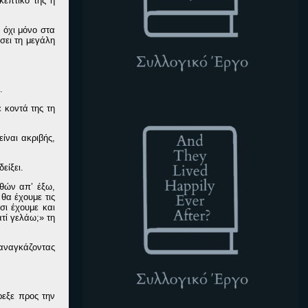
κεπτικό της η
 όχι μόνο στα
άσει τη μεγάλη
.
ATLHEA
 κοντά της τη
ίναι ακριβής,
είξει.
θών απ’ έξω,
θα έχουμε τις
σι έχουμε και
τί γελάω;» τη
 αναγκάζοντας
ρεξε προς την