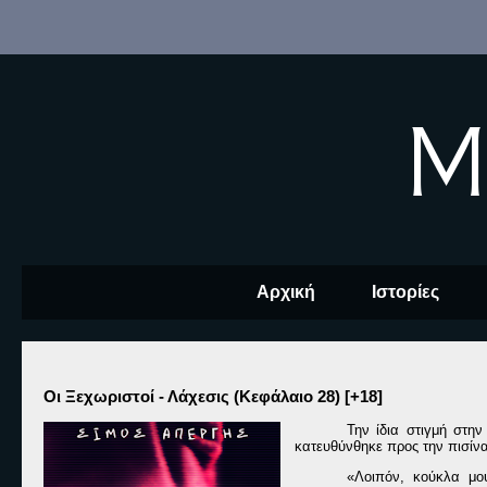
M
Αρχική
Ιστορίες
Οι Ξεχωριστοί - Λάχεσις (Κεφάλαιο 28) [+18]
Την ίδια στιγμή στη
κατευθύνθηκε προς την πισίνα
«Λοιπόν, κούκλα μου