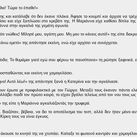
θια! Τώρα το έπαθε!»
ης και κατάλαβε ότι δεν έκανε πλάκα. Άφησε το κουμπί και άρχισε να τρέχε
σει και είχε ξαπλώσει στο κρεβάτι της. Η Μαριάννα είχε καθίσει δίπλα της 
ιάννα στην αγκαλιά της γεμάτη αγωνία.
ότι νιώθεις! Μίλησέ μου, αγάπη μου. Μη μου το κάνεις αυτό!» της είπε δακρ
νω εμετό» της απάντησε εκείνη, ενώ είχε αρχίσει να συνέρχεται.
ρίοδο; Το θυμάμαι γιατί εγώ σου φέρνω τα παυσίπονα» τη ρώτησε ξαφνικά, 
ροσπαθώντας και εκείνη να χαμογελάσει.
ο! Αυτό λέω!» της απάντησε ξανά η Κατερίνα και την αγκάλιασε.
νουν έρωτα με προφυλακτικό με τον Γιώργο. Μεταξύ τους έκαναν πάντα ελ
λλάβει παιδί τον πρώτο καιρό, το είχαν βγάλει τελείως από τον νου τους ως
» της είπε η Μαριάννα αγκαλιάζοντάς την τρυφερά.
 Βιαζόταν, βέβαια, να δει το αποτέλεσμα του τεστ, αλλά δεν ήταν μόνο αυτ
 Κίρκη τους να είναι έγκυος.
άκουσε το κινητό της να χτυπάει. Κοίταξε το φωτεινό καντράν και χαμογέλα