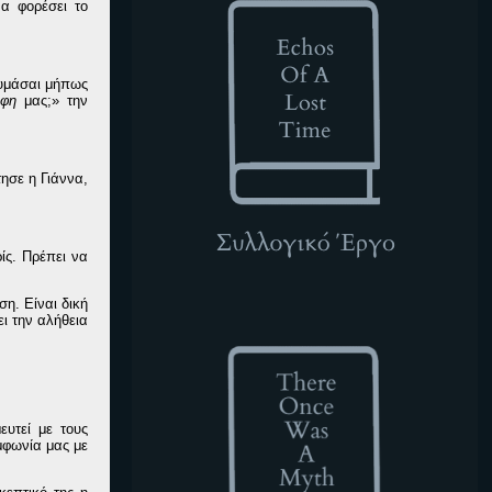
α φορέσει το
Θυμάσαι μήπως
ύφη
μας;» την
ησε η Γιάννα,
ίς. Πρέπει να
η. Είναι δική
TOWAM
ει την αλήθεια
υτεί με τους
μφωνία μας με