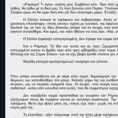
«Ρόμπερτ! Τι έγινε, αγάπη μου; Συμβαίνει κάτι; Πριν από
έρθεις, θα έρθω με το δικό μου. Σε λίγο ξεκινάω από Παρίσι. Υπολογίζ
Σκέψου όμως ότι θα είμαι δική σου για δύο ολόκληρες μέρες. Εντάξει; 
Η Στέλλα έκλεισε το τηλέφωνο και σοβαρεύτηκε. Αυτές ο
μονότονη επανάληψη– όποτε κάνουν σχέση με γυναίκα, της έφερναν
δουλειά της να λέει τις ίδιες βλακείες ακόμα και σε άντρες που κ
κανένα συναίσθημα. Και όμως, και πάλι ήθελαν να τους λέει: «Ναι, α
Η Στέλλα ξεφύσηξε απογοητευμένη. Δεν έτρεφε πια καμιά ελπ
Και ο Ρόμπερτ; Τα ίδια και αυτός και ας ήταν
Ξεχωριστό
επιτυχημένα εκείνο το βράδυ πριν από τρεις εβδομάδες στην παμπ 
Μπέκαμ και της Σάρον Στόουν– και τα είχε βάψει ξανθά πλατινέ για τ
Μεγάλη επιτυχία ομολογουμένως!
σκέφτηκε και γέλασε.
Όταν μπήκε ασυνόδευτη και με αέρα στην παμπ, δημιούργησε την
θαμώνες και κατευθύνθηκε στο μπαρ. Κοίταξε γύρω της και αισθάν
άνοιγαν, για να περάσει ανάμεσά τους. Οι άντρες –στη σκέψη τους
σαδιστικά –εκτός από καναδυό από αυτές, που θα συμμετείχαν ευχαρίσ
Δεν κατέβαλλε καμιά προσπάθεια να γνωρίσει τον Ρόμπε
εξελίχτηκαν όπως θα περίμενε κανείς σε ανάλογη περίπτωση. Την πλ
τηλέφωνα. Μετά είχε φύγει μόνη της –όπως είχε πάει– χωρίς να ενδ
νύχτα μαζί της.
Το κλισεδάκι: «Δεν παίρνουμε ποτέ την άλλη μέρα τηλέφωνο