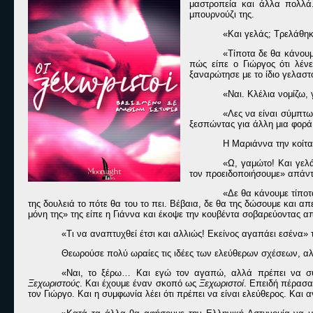
μαστροπεία και άλλα πολλά
μπουρνούζι της.
«Και γελάς; Τρελάθηκε
«Τίποτα δε θα κάνουμ
πώς είπε ο Γιώργος ότι λέν
ξαναρώτησε με το ίδιο γελαστ
«Ναι. Κλέλια νομίζω, 
«Λες να είναι σύμπτω
ξεσπώντας για άλλη μια φορά 
Η Μαριάννα την κοίτ
«Ω, γαμώτο! Και γελά
τον προειδοποιήσουμε» απάντ
«Δε θα κάνουμε τίποτ
της δουλειά το πότε θα του το πει. Βέβαια, δε θα της δώσουμε και α
μόνη της» της είπε η Γιάννα και έκοψε την κουβέντα σοβαρεύοντας α
«Τι να αναπτυχθεί έτσι και αλλιώς! Εκείνος αγαπάει εσένα»
Θεωρούσε πολύ ωραίες τις ιδέες των ελεύθερων σχέσεων, αλλ
«Ναι, το ξέρω… Και εγώ τον αγαπώ, αλλά πρέπει να συν
Ξεχωριστούς
. Και έχουμε έναν σκοπό ως
Ξεχωριστοί
. Επειδή πέρασα
τον Γιώργο. Και η συμφωνία λέει ότι πρέπει να είναι ελεύθερος. Και