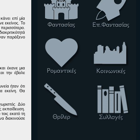
κάνει επί μία
νε εκείνος. Το
 περισσότερο.
ιακριτικότητά
 έναν παράξενο
και έκανε μια
αι την έβαλε
νεία ήταν ότι
ια εκείνη. Θα
χωριστός
. Δύο
ς εκπαίδευση.
τοις εκατό τη
να διακινούσε