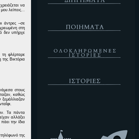
χρειάζεται να
μου λείπεις...
Ποιήματα
ι άντρες –σε
οχρεωμένη στη
κά δεν υπήρχε
Ολοκληρωμένες Ιστορίες
ι τη φλέρταρε
 της Βικτόρια
Ιστορίες
νάμεσα στους
ίταζαν, καθώς
Κενό
ν ξεμάλλιαζαν
νταΐφι.
αν. Τα πάντα
είχαν αλλάξει
πάει την ίδια
 τηλέφωνό της