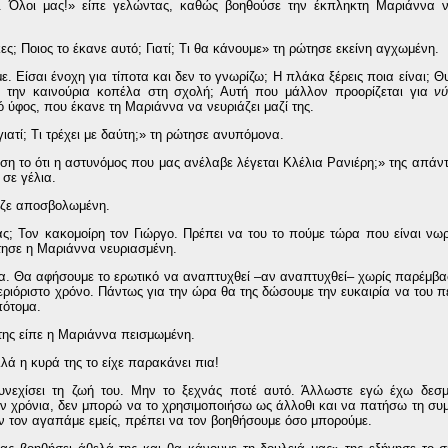
. Όλοι μας!» είπε γελώντας, καθώς βοηθούσε την έκπληκτη Μαριάννα ν
ς; Ποιος το έκανε αυτό; Γιατί; Τι θα κάνουμε» τη ρώτησε εκείνη αγχωμένη.
ε. Είσαι ένοχη για τίποτα και δεν το γνωρίζω; Η πλάκα ξέρεις ποια είναι; 
ε την καινούρια κοπέλα στη σχολή; Αυτή που μάλλον προορίζεται για
ν
ό ύφος, που έκανε τη Μαριάννα να νευριάζει μαζί της.
γιατί; Τι τρέχει με δαύτη;» τη ρώτησε ανυπόμονα.
ση το ότι η αστυνόμος που μας ανέλαβε λέγεται Κλέλια Ρανιέρη;» της απάντ
σε γέλια.
αζε αποσβολωμένη.
ς; Τον κακομοίρη τον Γιώργο. Πρέπει να του το πούμε τώρα που είναι νωρ
ησε η Μαριάννα νευριασμένη.
α. Θα αφήσουμε το ερωτικό να αναπτυχθεί –αν αναπτυχθεί– χωρίς παρέμβασ
περιόριστο χρόνο. Πάντως για την ώρα θα της δώσουμε την ευκαιρία να του π
πότομα.
 της είπε η Μαριάννα πεισμωμένη.
ά η κυρά της το είχε παρακάνει πια!
εχίσει τη ζωή του. Μην το ξεχνάς ποτέ αυτό. Άλλωστε εγώ έχω δεσμε
ν χρόνια, δεν μπορώ να το χρησιμοποιήσω ως άλλοθι και να πατήσω τη συ
 αν τον αγαπάμε εμείς, πρέπει να τον βοηθήσουμε όσο μπορούμε.