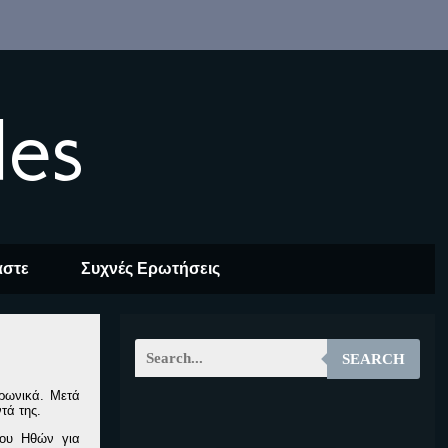
les
αστε
Συχνές Ερωτήσεις
SEARCH
ιρωνικά. Μετά
τά της.
EOALT
του Ηθών για