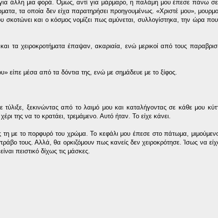
για άλλη μια φορά. Όμως, αντί για μάρμαρο, η παλάμη μου έπεσε πάνω σ
ώματα, τα οποία δεν είχα παρατηρήσει προηγουμένως. «Χριστέ μου», μουρμ
υ σκοτώνει και ο κόσμος νομίζει πως αμύνεται, συλλογίστηκα, την ώρα πο
και τα χειροκροτήματα έπαψαν, ακαριαία, ενώ μερικοί από τους παραβρισ
» είπε μέσα από τα δόντια της, ενώ με σημάδευε με το ξίφος.
ε τύλιξε, ξεκινώντας από το λαιμό μου και καταλήγοντας σε κάθε μου κύτ
ρι της να το κρατάει, τρεμάμενο. Αυτό ήταν. Το είχε κάνει.
άς τη με το πορφυρό του χρώμα. Το κεφάλι μου έπεσε στο πάτωμα, μιμούμεν
πράβο τους. Αλλά, θα ορκιζόμουν πως κανείς δεν χειροκρότησε. Ίσως να είχ
ίναι πειστικό δίχως τις μάσκες.