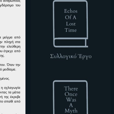
οτέ ανθρώπους
γδάρσιμο του
α μείγμα από
ην πληγή στα
την ελεύθερη
ου έτρεχε από
της.
τον. Όταν την
ρό μειδίαμα.
TOWAM
σμένος.
α η οχλαγωγία
ντας τα μάτια
νή της έκρυβε
 το σπαθί από