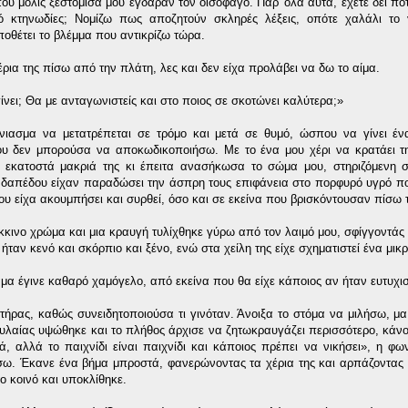
που μόλις ξεστόμισα μου έγδαραν τον οισοφάγο. Παρ' όλα αυτά, έχετε δει π
 κτηνωδίες; Νομίζω πως αποζητούν σκληρές λέξεις, οπότε χαλάλι το 
οθέτει το βλέμμα που αντικρίζω τώρα.
έρια της πίσω από την πλάτη, λες και δεν είχα προλάβει να δω το αίμα.
ίνει; Θα με ανταγωνιστείς και στο ποιος σε σκοτώνει καλύτερα;»
ασμα να μετατρέπεται σε τρόμο και μετά σε θυμό, ώσπου να γίνει έν
υ δεν μπορούσα να αποκωδικοποιήσω. Με το ένα μου χέρι να κρατάει τ
 εκατοστά μακριά της κι έπειτα ανασήκωσα το σώμα μου, στηριζόμενη σ
δαπέδου είχαν παραδώσει την άσπρη τους επιφάνεια στο πορφυρό υγρό π
ου είχα ακουμπήσει και συρθεί, όσο και σε εκείνα που βρισκόντουσαν πίσω 
κινο χρώμα και μια κραυγή τυλίχθηκε γύρω από τον λαιμό μου, σφίγγοντάς 
 ήταν κενό και σκόρπιο και ξένο, ενώ στα χείλη της είχε σχηματιστεί ένα μικ
αμα έγινε καθαρό χαμόγελο, από εκείνα που θα είχε κάποιος αν ήταν ευτυχι
ρας, καθώς συνειδητοποιούσα τι γινόταν. Άνοιξα το στόμα να μιλήσω, μ
αυλαίας υψώθηκε και το πλήθος άρχισε να ζητωκραυγάζει περισσότερο, κάνο
 αλλά το παιχνίδι είναι παιχνίδι και κάποιος πρέπει να νικήσει», η φω
άσω. Έκανε ένα βήμα μπροστά, φανερώνοντας τα χέρια της και αρπάζοντας
ο κοινό και υποκλίθηκε.