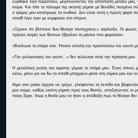
Σύρθηκα λίγο παραπίσω, μεγαλώνοντας την απόσταση μεταξύ μας, 
σώμα. Και τότε το πάτωμα της σκηνής γέμισε με δεκάδες πεσμένα σ
ο τρόμος μου κατάτρωγε τα σωθικά. Δεν είναι αυτή η πρώτη φορά πο
σπαθί λίγο πριν με καρφώσει στο στέρνο.
«Ξέρουν ότι βλέπουν δυο θέατρα ταυτόχρονα;» ούρλιαξα. Οι φωνές 
πρώτες σειρές των θέσεων έβγαλαν τη μάσκα που φορούσαν.
«Βούλωσε το στόμα σου. Ήσουν απειλή και προστατεύω τον εαυτό μου
«Τον γελοιοποιείς τον εαυτό…» δεν τελείωσα ποτέ την πρότασή μου.
Η μεταλλική γεύση του αίματος γέμισε το στόμα μου. Ένας πόνος μ
κάτω, μόνο για να δω το σπαθί μπηγμένο μέσα στη σάρκα μου και το χέ
Αίμα σαν ρυάκι άρχισε να τρέχει, γλείφοντας τη λεπίδα και βάφοντ
μου σώμα, καθώς εκείνη γύρισε προς τους θεατές, αποζητώντας το μ
ποιος ξέρει. Ίσως η θυσία μου να ήταν η απόδειξη πως το θέατρο δεν ε