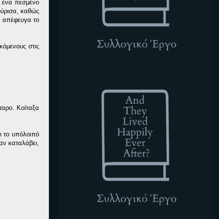
ε ένα πεσμένο
ούρισα, καθώς
υ απέφευγα το
κόμενους στις
ATLHEA
ταρο. Κοίταξα
ο το υπόλοιπό
αν καταλάβει,