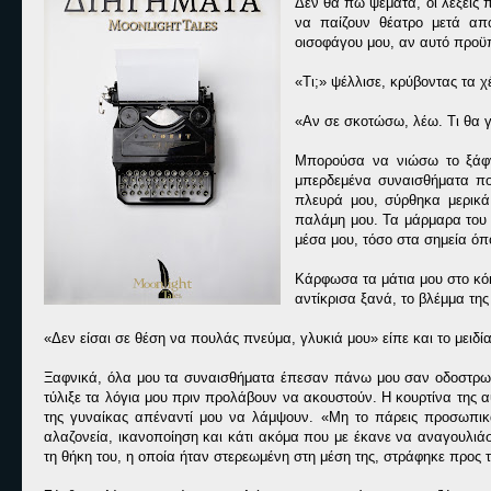
Δεν θα πω ψέματα, οι λέξεις 
να παίζουν θέατρο μετά από
οισοφάγου μου, αν αυτό προϋπ
«Τι;» ψέλλισε, κρύβοντας τα χ
«Αν σε σκοτώσω, λέω. Τι θα γ
Μπορούσα να νιώσω το ξάφνι
μπερδεμένα συναισθήματα πο
πλευρά μου, σύρθηκα μερικά
παλάμη μου. Τα μάρμαρα του 
μέσα μου, τόσο στα σημεία όπ
Κάρφωσα τα μάτια μου στο κόκ
αντίκρισα ξανά, το βλέμμα της
«Δεν είσαι σε θέση να πουλάς πνεύμα, γλυκιά μου» είπε και το μειδί
Ξαφνικά, όλα μου τα συναισθήματα έπεσαν πάνω μου σαν οδοστρωτή
τύλιξε τα λόγια μου πριν προλάβουν να ακουστούν. Η κουρτίνα της 
της γυναίκας απέναντί μου να λάμψουν. «Μη το πάρεις προσωπικά,
αλαζονεία, ικανοποίηση και κάτι ακόμα που με έκανε να αναγουλι
τη θήκη του, η οποία ήταν στερεωμένη στη μέση της, στράφηκε προς τ