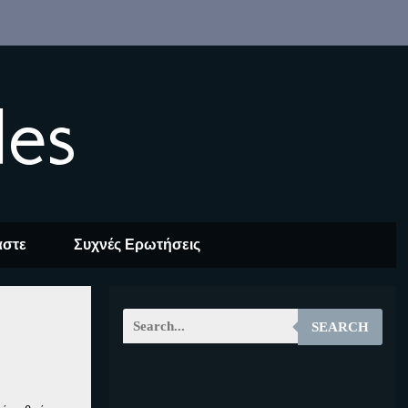
les
αστε
Συχνές Ερωτήσεις
SEARCH
EOALT