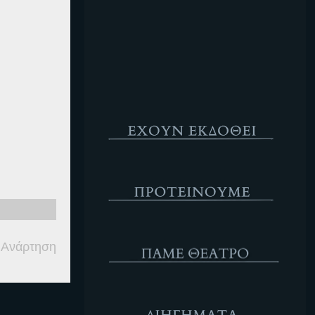
Κενό
Έχουν Εκδοθεί
Προτέινουμε
ΘΕΑΤΡΟ
 Ανάρτηση
Διηγήματα