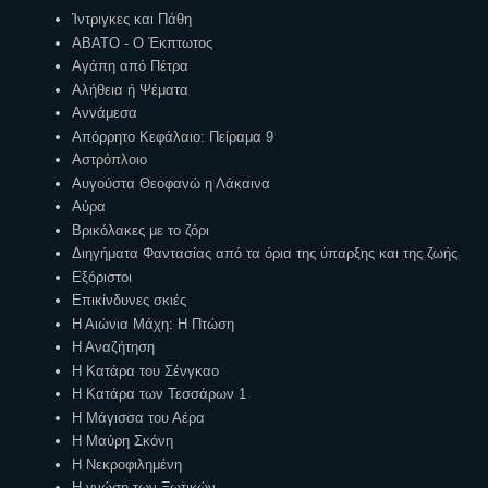
Ίντριγκες και Πάθη
ΑΒΑΤΟ - Ο Έκπτωτος
Αγάπη από Πέτρα
Αλήθεια ή Ψέματα
Αννάμεσα
Απόρρητο Κεφάλαιο: Πείραμα 9
Αστρόπλοιο
Αυγούστα Θεοφανώ η Λάκαινα
Αύρα
Βρικόλακες με το ζόρι
Διηγήματα Φαντασίας από τα όρια της ύπαρξης και της ζωής
Εξόριστοι
Επικίνδυνες σκιές
Η Αιώνια Μάχη: Η Πτώση
Η Αναζήτηση
Η Κατάρα του Σένγκαο
Η Κατάρα των Τεσσάρων 1
Η Μάγισσα του Αέρα
Η Μαύρη Σκόνη
Η Νεκροφιλημένη
Η γνώση των Ξωτικών