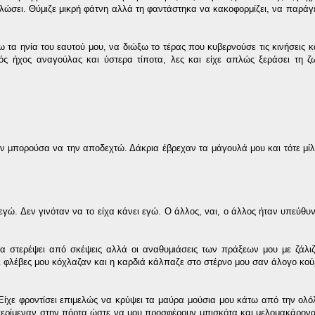
ειλώσει. Θύμιζε μικρή φάτνη αλλά τη φαντάστηκα να κακοφορμίζει, να παράγ
α ηνία του εαυτού μου, να διώξω το τέρας που κυβερνούσε τις κινήσεις κα
ς ήχος αναγούλας και ύστερα τίποτα, λες και είχε απλώς ξεράσει τη ζω
ν μπορούσα να την αποδεχτώ. Δάκρια έβρεχαν τα μάγουλά μου και τότε μί
εγώ. Δεν γινόταν να το είχα κάνει εγώ. Ο άλλος, ναι, ο άλλος ήταν υπεύθυν
χα στερέψει από σκέψεις αλλά οι αναθυμιάσεις των πράξεων μου με ζάλι
ι φλέβες μου κόχλαζαν και η καρδιά κάλπαζε στο στέρνο μου σαν άλογο κού
. Είχε φροντίσει επιμελώς να κρύψει τα μαύρα μούσια μου κάτω από την ολό
περίμεναν στην πόρτα ώστε να μου προσφέρουν μπισκότα και μελομακάρονα