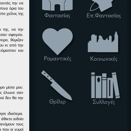
ποντάς την να
πινα όρια του
το χείλος της
 της, να την
 σαν σφαγείο.
ειρο, θύμιζαν
ου κι από την
ιόμασταν και
ωρο μέσα μου.
ώς έλιωνε σαν
ού δεν θα την
σε ιδιαίτερα.
άθικτο αιδοίο
θανόμουν τους
ι που οι χυμοί