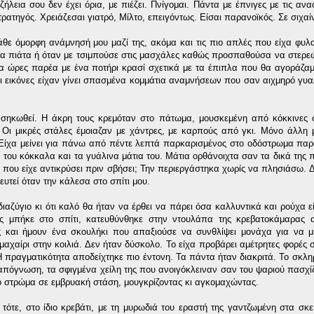
λεια σου δεν έχει όρια, με πιέζει. Πνίγομαι. Πάντα με έπνιγες με τις ανα
τρατηγός. Χρειάζεσαι γιατρό, Μίλτο, επειγόντως. Είσαι παρανοϊκός. Σε σιχα
θε όμορφη ανάμνησή μου μαζί της, ακόμα και τις πιο απλές που είχα φυλ
τα πιάτα ή όταν με τσιμπούσε στις μασχάλες καθώς προσπαθούσα να στερε
α ώρες παρέα με ένα ποτήρι κρασί σχετικά με τα έπιπλα που θα αγοράζαμε
ς οι εικόνες είχαν γίνει σπασμένα κομμάτια αναμνήσεων που σαν αιχμηρό γυα
ασηκωθεί. Η άκρη τους κρεμόταν στο πάτωμα, μουσκεμένη από κόκκινες 
 Οι μικρές στάλες έμοιαζαν με χάντρες, με καρπούς από γκι. Μόνο άλλη 
ί. Είχα μείνει για πάνω από πέντε λεπτά παρκαρισμένος στο οδόστρωμα πα
του κόκκαλα και τα γυάλινα μάτια του. Μάτια ορθάνοιχτα σαν τα δικά της 
α που είχε αντικρύσει πριν σβήσει; Την περιεργάστηκα χωρίς να πλησιάσω. Δ
ευτεί όταν την κάλεσα στο σπίτι μου.
ιαζύγιο κι ότι καλό θα ήταν να έρθει να πάρει όσα καλλυντικά και ρούχα ε
ς μπήκε στο σπίτι, κατευθύνθηκε στην ντουλάπα της κρεβατοκάμαρας 
ες και ήμουν ένα σκουλήκι που απαξιούσε να συνθλίψει μονάχα για να μ
μαχαίρι στην κοιλιά. Δεν ήταν δύσκολο. Το είχα προβάρει αμέτρητες φορές 
 πραγματικότητα αποδείχτηκε πιο έντονη. Τα πάντα ήταν διακριτά. Το σκλη
ό απόγνωση, τα σφιγμένα χείλη της που ανοιγόκλειναν σαν του ψαριού πασχί
ο στρώμα σε εμβρυακή στάση, μουγκρίζοντας κι αγκομαχώντας.
 τότε, στο ίδιο κρεβάτι, με τη μυρωδιά του εραστή της γαντζωμένη στα σ