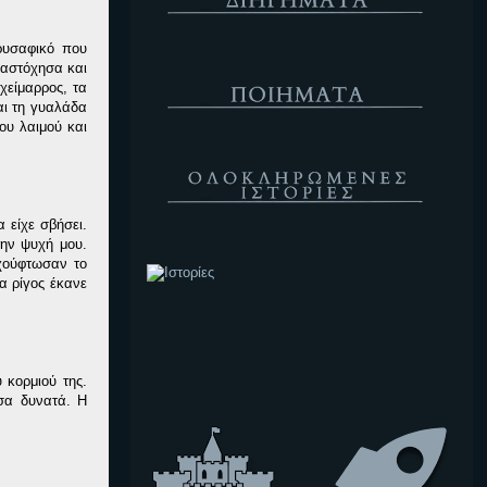
ρυσαφικό που
Ποιήματα
 αστόχησα και
χείμαρρος, τα
αι τη γυαλάδα
ου λαιμού και
Ολοκληρωμένες Ιστορίες
 είχε σβήσει.
την ψυχή μου.
Ιστορίες
 χούφτωσαν το
α ρίγος έκανε
Κενό
 κορμιού της.
σα δυνατά. Η