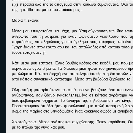
είχε περάσει όλο της το απόγευμα στην κουζίνα ζυμώνοντας. Όλο τ
της, η σπίθα στα μάτια του παιδιού μας…
Μαρία τι έκανα;
Μέσα μου επικρατούσε μια μάχη, μια βίαιη σύγκρουση των δυο εαυτώ
άνθρωπο που τη λάτρευε για έναν ψωνισμένο νεόπλουτο που την
παραδοθείς, να πληρώσεις για το έγκλημά σου, στέρησες από ένα 
‘’χάρη έκανες στον εαυτό σου και τον απάλλαξες από κάποια τόσο ρη
ζούσε ευτυχισμένη’’.
Κάτι μέσα μου έσπασε. Ένας βουβός κρότος στο κεφάλι μου που με
σερνάμενα υγρά βήματα. Τα διακοσμητικά φώτα του χιονισμένου δρ
μπαλώματα. Κάποιο διερχόμενο αυτοκίνητο έπαιζε στη διαπασών χ
από κάποιο συνοικιακό κατάστημα. Μέσα στη βαβούρα ξεχώρισα το ‘’Ά
Όλη αυτή η φασαρία έκανε τα αφτιά μου να βουίζουν τόσο που ένιωθ
ανθρώπινος, σαν ξόανο εγκαταλελειμμένο σε κάποιο αγρόκτημα γι
διαστρεβλωμένα σχήματα. Το άνοιγμα της τηλεόρασης ήταν κίνηση
Προσποιούμουν ότι όλα ήταν φυσιολογικά, μια απλή παραμονή Χρισ
σώμα της Μαρίας στο υπνοδωμάτιο ένας κόκκινος σωρός με αγιοβασι
Χριστούγεννα. Μέρες αγάπης και συγχώρεσης. Ποιον κορόιδευα; Οικ
με το πτώμα της γυναίκας μου.