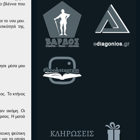
ει βλέννα που
ι το νου μου.
τικότητά της.
λησε μέσα μου
ος. Το κτήνος
ζαν ακόμη. Οι
ρσας. Η ματιά
λευκη ψεύτικη
 για τα οποία