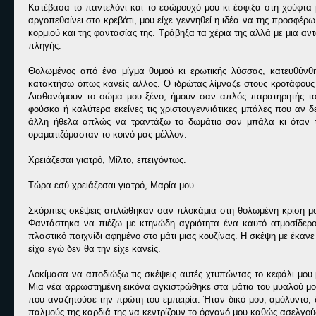
Κατέβασα το παντελόνι και το εσώρουχό μου κι έσφιξα στη χούφτ
αργοπεθαίνει στο κρεβάτι, μου είχε γεννηθεί η ιδέα να της προσφέ
κορμιού και της φαντασίας της. Τράβηξα τα χέρια της αλλά με μια αν
πληγής.
Θολωμένος από ένα μίγμα θυμού κι ερωτικής λύσσας, κατευθύνθ
κατακτήσω όπως κανείς άλλος. Ο ιδρώτας λίμναζε στους κροτάφους 
Αισθανόμουν το σώμα μου ξένο, ήμουν σαν απλός παρατηρητής του
φούσκα ή καλύτερα εκείνες τις χριστουγεννιάτικες μπάλες που αν δ
άλλη ήθελα απλώς να τραντάξω το δωμάτιο σαν μπάλα κι όταν 
οραματιζόμασταν το κοινό μας μέλλον.
Χρειάζεσαι γιατρό, Μίλτο, επειγόντως.
Τώρα εσύ χρειάζεσαι γιατρό, Μαρία μου.
Σκόρπιες σκέψεις απλώθηκαν σαν πλοκάμια στη θολωμένη κρίση μο
Φαντάστηκα να πιέζω με κτηνώδη αγριότητα ένα καυτό ατμοσίδερο
πλαστικό παιχνίδι αφημένο στο μάτι μιας κουζίνας. Η σκέψη με έκα
είχα εγώ δεν θα την είχε κανείς.
Δοκίμασα να αποδιώξω τις σκέψεις αυτές χτυπώντας το κεφάλι μου μ
Μια νέα αρρωστημένη εικόνα αγκιστρώθηκε στα μάτια του μυαλού μου
που αναζητούσε την πρώτη του εμπειρία. Ήταν δικό μου, αμόλυντο, 
παλμούς της καρδιά της να κεντρίζουν το όργανό μου καθώς ασελγούσα