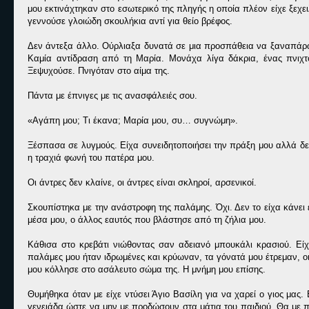
μου εκτινάχτηκαν στο εσωτερικό της πληγής η οποία πλέον είχε ξεχ
γεννούσε γλοιώδη σκουλήκια αντί για θείο βρέφος.
Δεν άντεξα άλλο. Ούρλιαξα δυνατά σε μια προσπάθεια να ξαναπάρω τ
Καμία αντίδραση από τη Μαρία. Μονάχα λίγα δάκρια, ένας πνιχτό
Ξεψυχούσε. Πνιγόταν στο αίμα της.
Πάντα με έπνιγες με τις ανασφάλειές σου.
«Αγάπη μου; Τι έκανα; Μαρία μου, συ… συγνώμη».
Ξέσπασα σε λυγμούς. Είχα συνειδητοποιήσει την πράξη μου αλλά δε
η τραχιά φωνή του πατέρα μου.
Οι άντρες δεν κλαίνε, οι άντρες είναι σκληροί, αρσενικοί.
Σκουπίστηκα με την ανάστροφη της παλάμης. Όχι. Δεν το είχα κάνει 
μέσα μου, ο άλλος εαυτός που βλάστησε από τη ζήλια μου.
Κάθισα στο κρεβάτι νιώθοντας σαν αδειανό μπουκάλι κρασιού. Εί
παλάμες μου ήταν ιδρωμένες και κρύωναν, τα γόνατά μου έτρεμαν, ο
μου κόλλησε στο ασάλευτο σώμα της. Η μνήμη μου επίσης.
Θυμήθηκα όταν με είχε ντύσει Άγιο Βασίλη για να χαρεί ο γιος μας
γενειάδα ώστε να μην με προδώσουν στα μάτια του παιδιού. Θα με 