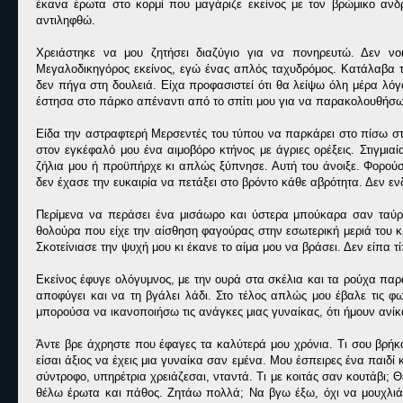
έκανα έρωτα στο κορμί που μαγάριζε εκείνος με τον βρώμικο ανδ
αντιληφθώ.
Χρειάστηκε να μου ζητήσει διαζύγιο για να πονηρευτώ. Δεν νο
Μεγαλοδικηγόρος εκείνος, εγώ ένας απλός ταχυδρόμος. Κατάλαβα τ
δεν πήγα στη δουλειά. Είχα προφασιστεί ότι θα λείψω όλη μέρα λό
έστησα στο πάρκο απέναντι από το σπίτι μου για να παρακολουθήσω τ
Είδα την αστραφτερή Μερσεντές του τύπου να παρκάρει στο πίσω στε
στον εγκέφαλό μου ένα αιμοβόρο κτήνος με άγριες ορέξεις. Στιγμι
ζήλια μου ή προϋπήρχε κι απλώς ξύπνησε. Αυτή του άνοιξε. Φορούσε
δεν έχασε την ευκαιρία να πετάξει στο βρόντο κάθε αβρότητα. Δεν εν
Περίμενα να περάσει ένα μισάωρο και ύστερα μπούκαρα σαν ταύρ
θολούρα που είχε την αίσθηση φαγούρας στην εσωτερική μεριά του κ
Σκοτείνιασε την ψυχή μου κι έκανε το αίμα μου να βράσει. Δεν είπα τί
Εκείνος έφυγε ολόγυμνος, με την ουρά στα σκέλια και τα ρούχα παρα
αποφύγει και να τη βγάλει λάδι. Στο τέλος απλώς μου έβαλε τις φ
μπορούσα να ικανοποιήσω τις ανάγκες μιας γυναίκας, ότι ήμουν ανίκα
Άντε βρε άχρηστε που έφαγες τα καλύτερά μου χρόνια. Τι σου βρήκα
είσαι άξιος να έχεις μια γυναίκα σαν εμένα. Μου έσπειρες ένα παιδί κ
σύντροφο, υπηρέτρια χρειάζεσαι, νταντά. Τι με κοιτάς σαν κουτάβι; 
θέλω έρωτα και πάθος. Ζητάω πολλά; Να βγω έξω, όχι να μουχλιάζ