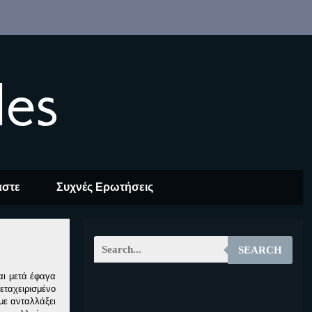
les
αστε
Συχνές Ερωτήσεις
SEARCH
αι μετά έφαγα
εταχειρισμένο
EOALT
με ανταλλάξει