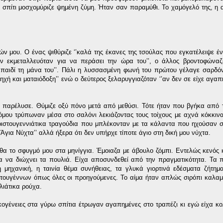
ο σπίτι μοσχομύριζε ψημένη ζύμη. Ήταν σαν παραμύθι. Το χαμόγελό της, η
ν μου. Ο ένας ψιθύριζε ‘’καλά της έκανες της τσούλας που εγκατέλειψε έ
 εκμεταλλευόταν για να περάσει την ώρα του’’, ο άλλος βροντοφώναζε
παιδί τη μάνα του’’. Πάλι η λυσσασμένη φωνή του πρώτου γέλαγε σαρδόν
χή και ματαιόδοξη’’ ενώ ο δεύτερος ξελαρυγγιαζόταν ‘’αν δεν σε είχε αγαπ
 παρέλυσε. Θύμιζε οξύ πόνο μετά από μεθύσι. Τότε ήταν που βγήκα από 
όμου τρύπωναν μέσα στο σαλόνι λεκιάζοντας τους τοίχους με αχνά κόκκιν
ριστουγεννιάτικα τραγούδια που μπλέκονταν με τα κάλαντα που ηχούσαν
για Νύχτα’’ αλλά ήξερα ότι δεν υπήρχε τίποτε άγιο στη δική μου νύχτα.
α το σφυγμό μου στα μηνίγγια. Έμοιαζα με άβουλο ζόμπι. Εντελώς κενός κ
α να διώχνει τα πουλιά. Είχα αποσυνδεθεί από την πραγματικότητα. Τα 
 μηχανική, η ταινία θέμα συνήθειας, τα γλυκά γιορτινά εδέσματα ζήτη
τουγέννων όπως όλες οι προηγούμενες. Το αίμα ήταν απλώς σιρόπι καλαμ
λιάτικα ρούχα.
ογένειες στα γύρω σπίτια έτρωγαν αγαπημένες στο τραπέζι κι εγώ είχα κ