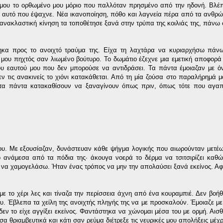
α μου το ορθωμένο μου μόριο που παλλόταν πρησμένο από την ηδονή. Βλέ
ρω αυτό που έψαχνε. Νέα ικανοποίηση, πόθο και λαγνεία πέρα από τα ανθρώ
τανακλαστική κίνηση τα τοποθέτησε ξανά στην τρύπα της κοιλιάς της, πάνω σ
ηκα προς το ανοιχτό τραύμα της. Είχα τη λαχτάρα να κυριαρχήσω πάνω
μου πηχτός σαν λιωμένο βούτυρο. Το δωμάτιο έζεχνε μια εμετική αποφορά
 εαυτού μου που δεν μπορούσε να αντιδράσει. Τα πάντα έμοιαζαν με όν
εν τις ανακινείς το χιόνι κατακάθεται. Από τη μία ζούσα στο παραλήρημά μ
τα πάντα κατακαθίσουν να ξαναγίνουν όπως πριν, όπως τότε που αγαπ
υ. Με εξουσίαζαν, δυνάστευαν κάθε ψήγμα λογικής που αιωρούνταν μετέ
 ανάμεσα από τα πόδια της∙ άκουγα νοερά το δέρμα να τσιτσιρίζει καθ
νε να χαμογελάσω. Ήταν ένας τρόπος να μην την απολαύσει ξανά εκείνος. Αφ
ε το χέρι λες και τίναζα την περίσσεια άχνη από ένα κουραμπιέ. Δεν βοήθη
. Έβλεπα τα χείλη της ανοιχτής πληγής της να με προσκαλούν. Έμοιαζε με 
δεν το είχε αγγίξει εκείνος. Φαντάστηκα να χώνομαι μέσα του με ορμή. Αισ
 θριαμβευτικά και κάτι σαν ρεύμα διέτρεξε τις νευρικές μου απολήξεις μέχρ