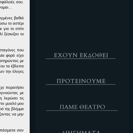
σφάλειές σου.
Κενό
ίνομαι…
αγμένες βαθιά
ώσω το αστέρι
 για το σπίτι
λί ξέσκιζαν το
Έχουν Εκδοθεί
σταγόνες που
μία φορά είχα
ρατηρώντας με
που τα έβλεπα
Προτέινουμε
εν την έλεγες
ίχε παρατήσει
αγνοώντας με
ΘΕΑΤΡΟ
η λερώσει τις
στο μυαλό μου
ρό της βλέμμα
ζοντας να μην
Διηγήματα
κεπάσματα σαν