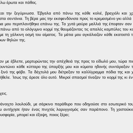
έλω έρωτα και πάθος.
- και την ξεγύμνωσα. Έβγαλα από πάνω της κάθε κολιέ, βραχιόλι και χ
στα σεντόνια. Τη βέρα μας την εκσφενδόνισα προς το κρεμασμένο γκι αλλά
μα μου περιπλανήθηκε επάνω της. Τα χυτά μαύρα μαλλιά της έπεφταν σαν 
 πάνω από το ολόγυμνο κορμί της θαυμάζοντας τις απαλές καμπύλες του κ
ε τη χάλκινη οσμή του αίματος. Τα μάτια μου αγκάλιαζαν κάθε εκατοστό τ
ύρων θηλών της.
ν με έβλεπε, μαρτυρώντας την απέχθειά της προς το είδωλό μου, τώρα πια
φουντώνει κάθε κύτταρο της ύπαρξής μου και κύματα ηδονής συντάραξαν 
 ξινό της φόβο. Τα δάχτυλά μου διέτρεξαν τα καλλίγραμμα πόδια της και
ήθελε. Ίσως της άρεσε όλο αυτό. Μικροί σπασμοί τίναζαν το κορμί της κι έν
εις.
θάνοιχτο λουλούδι, με σάρκινο παράθυρο που οδηγούσε στο εσωτερικό του
ου αντήχησε ήταν ένας πνιχτός λαρυγγισμός σαν παράπονο. Τη χαστούκι
υσφορία, μπορεί και έξαψη, ποιος ξέρει;