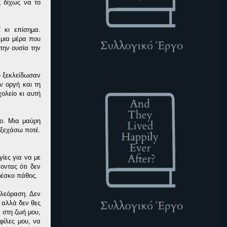
ς δίχως να το
 κι επίσημα.
 μια μέρα που
την ουσία την
υ ξεκλείδωσαν
ATLHEA
ν οργή και τη
ολείο κι αυτή
ο. Μια μαύρη
 ξεχάσω ποτέ.
ίες για να με
οντας ότι δεν
φρέσκο πάθος.
ηλεόραση. Δεν
υ αλλά δεν θες
α στη ζωή μου,
φίλες μου, να