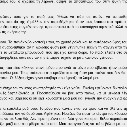
ρισμό του∙ ο αχρείος τη λέρωνε, άφηνε το αποτύπωμά του στην ψυχή τη
ιαζόταν ούτε για το παιδί μας. Ήθελε να πάει σε αυτόν, να σπιτωθεί
ην απιστία της -ή μάλλον την παραδέχθηκα- όταν τους έπιασα στα πράσα
γω έκτακτης συγκέντρωσης προσωπικού από το καινούργιο αφεντικό αλλά σ
ις κινήσεις της.
νό. Το πανάκριβο κοστούμι του, το χρυσό ρολόι και το αυτάρεσκο ύφος το
αία αναρωτήθηκα αν η ζωώδης φύση μου γεννήθηκε εκείνη τη στιγμή από τη
 το μεταξωτό μπουρνούζι που της είχα κάνει δώρο. Το παιδί έλειπε στο σχ
διαφέρθηκε ούτε καν αν την έπαιρνε τυχαία το μάτι κάποιου γείτονα.
ος που είδε κόκκινο πανί, μόνο που εγώ το μόνο που έβλεπα ήταν μαύρ
ρανίου μου. Τους τσάκωσα στο κρεβάτι κι αυτή ήταν μια εικόνα που δεν θα
ποτα. Οι λέξεις είχαν γίνει κουβάρι που έφραζε το λαιμό μου.
μάσχαλα∙ το ύφος ανωτερότητάς του είχε χαθεί. Εκείνη εφεύρισκε δικαιολογ
ωνές ξεφτιλίζοντάς με. Προσπαθούσε να βγει από πάνω, να με μειώσει λέγ
νος και βαρετός κι ότι είχε κουραστεί μαζί μου και ένιωθε την ανάγκη για 
 κι έμπλεξα μαζί σου; Το μόνο που κάνεις είναι να τρως και να βλέπεις τ
ι έδεσες τον γάιδαρό σου. Αφέθηκες. Νομίζεις ότι είσαι το κέντρο του κόσμο
Θες να σε λυπηθώ; Δεν είμαι η μάνα σου. Νέα γυναίκα είμαι, θέλω περιπέτει
ω μαζί σου στο μίζερο σπίτι σου. Μου απαγορεύεις να πάω βόλτα με τις 