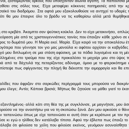
ένοι, ξεστομίζοντας όρκους που υπόσχονταν αιώνια αγάπη. Τα παπούτσια 
θίσει στις σόλες τους. Είχα μεταφέρει κόκκινες πατημασιές από την κ
σαϊκό του διαδρόμου. Στα αφτιά μου εξακολουθούσε να αντηχεί το υδαρές
ότι θα μου έπαιρνε όλο το βράδυ να τις καθαρίσω αλλά μετά θυμήθηκα 
 στο κρεβάτι. Άκαμπτο σαν ψεύτικη κούκλα. Δεν το είχα μετακινήσει, απλώ
εόραση μία από τις χριστουγεννιάτικες ταινίες που έπαιζαν κάθε χρόνο σε
ος το δωμάτιό μου. Η Μαρία εκεί. Μαρία. Είχα καιρό να την αποκαλέσω έτ
γότερα που γέννησε τον γιο μας μανούλα κι αφότου αρχίσαν οι καβγάδες
γό μου διπλωμένη σε μια στάση αφύσικη, με τα πόδια λυγισμένα και τη μέ
λημένες στο τραύμα που της είχε προκαλέσει το μαχαίρι μου στο ύψος τη
ρά από τα δάχτυλά της πεταρίζοντας αδύναμα, όμοιο με το φτεροκόπημα 
 πίστεψε πως σφίγγοντας την πληγή θα διέκοπτε την αιμορραγία και θα επι
σαλίδες που άφριζαν στο σαρκώδες περίγραμμά τους
μπορούσα να διακρίνω
μου έλεγε; Αντίο; Κάποια βρισιά; Μήπως θα ζητούσε να μάθει γιατί το έκα
ξαντλημένος- αλλά κάτι στη θέα της με συγκλόνισε, με μαγνήτισε, μου άσ
πορούσα να την αναστήσω για να τη σκοτώσω ξανά. Δεν μου αρκούσε ο θάνα
ν ταπεινώσω όπως με είχε ταπεινώσει κι αυτή όταν με κεράτωνε με τον πρ
ύσε κι εγώ ο ηλίθιος δεν κατάλαβα τίποτα. Αφού την έβλεπα πως έπαιζε το 
άλαβα ότι φιλούσα τα χείλη που φιλούσε εκείνος, γευόμουν ασυναίσθητα 