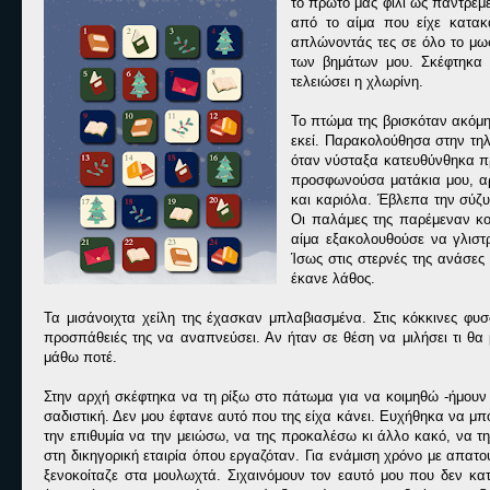
το πρώτο μας φιλί ως παντρεμ
από το αίμα που είχε κατακα
απλώνοντάς τες σε όλο το μω
των βημάτων μου. Σκέφτηκα 
τελειώσει η χλωρίνη.
Το πτώμα της βρισκόταν ακόμη
εκεί. Παρακολούθησα στην τηλ
όταν νύσταξα κατευθύνθηκα πρ
προσφωνούσα ματάκια μου, αρ
και καριόλα. Έβλεπα την σύζυ
Οι παλάμες της παρέμεναν κολ
αίμα εξακολουθούσε να γλιστ
Ίσως στις στερνές της ανάσες
έκανε λάθος.
Τα μισάνοιχτα χείλη της έχασκαν μπλαβιασμένα. Στις κόκκινες φυ
προσπάθειές της να αναπνεύσει. Αν ήταν σε θέση να μιλήσει τι θα 
μάθω ποτέ.
Στην αρχή σκέφτηκα να τη ρίξω στο πάτωμα για να κοιμηθώ -ήμουν ε
σαδιστική. Δεν μου έφτανε αυτό που της είχα κάνει. Ευχήθηκα να μ
την επιθυμία να την μειώσω, να της προκαλέσω κι άλλο κακό, να τη
στη δικηγορική εταιρία όπου εργαζόταν. Για ενάμιση χρόνο με απατο
ξενοκοίταζε στα μουλωχτά. Σιχαινόμουν τον εαυτό μου που δεν κατ