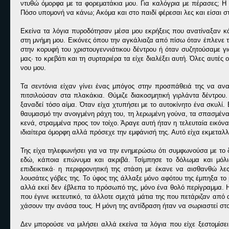
ντυθώ όμορφα με τα φορεματάκια μου. Για καλόγρια με πέρασες; Η ζή
Πόσο υπομονή να κάνω; Ακόμα και στο παιδί φέρεσαι λες και είσαι σ
Εκείνα τα λόγια πυροδότησαν μέσα μου εκρήξεις που ανατίναξαν κά
στη μνήμη μου. Εικόνες όπου την αγκάλιαζα από πίσω όταν έπλενε 
στην κορυφή του χριστουγεννιάτικου δέντρου ή όταν συζητούσαμε γι
μας∙ το κρεβάτι και τη συρταριέρα τα είχε διαλέξει αυτή. Όλες αυτέ
νου μου.
Τα σεντόνια είχαν γίνει ένας μπόγος στην προσπάθειά της να αν
πιτσιλούσαν στα πλακάκια. Θύμιζε διακοσμητική γιρλάντα δέντρου.
ξαναδεί τόσο αίμα. Όταν είχα χτυπήσει με το αυτοκίνητο ένα σκυλ
θαυμασμό την ανοιγμένη ράχη του, τη λερωμένη γούνα, τα σπασμένα 
κενά, στραμμένα προς τον τοίχο. Άραγε αυτή ήταν η τελευταία εικόν
ιδιαίτερα όμορφη αλλά πρόσεχε την εμφάνισή της. Αυτό είχα εκμεταλλ
Της είχα τηλεφωνήσει για να την ενημερώσω ότι συμφωνούσα με το δ
εδώ, κάποια επώνυμα και ακριβά. Τσίμπησε το δόλωμα και μόλι
επιδεικτικά∙ η περιφρονητική της στάση με έκανε να αισθανθώ λ
λουσάτες γόβες της. Το ύφος της άλλαξε μόνο αφότου της έμπηξα το 
αλλά εκεί δεν έβλεπα το πρόσωπό της, μόνο ένα θολό περίγραμμα. Η
που έγινε ικετευτικό, τα άλλοτε σμιχτά μάτια της που πετάριζαν απ
χάσουν την ανάσα τους. Η μόνη της αντίδραση ήταν να σωριαστεί στ
Δεν μπορούσε να μιλήσει αλλά εκείνα τα λόγια που είχε ξεστομίσει