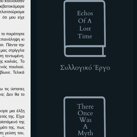
μου κολλούσαν
ρεβατοκάμαρα
 πλατσούρισμα
ότι μου είχε
ς το παράτησα
 επανάληψη κι
σι. Πάντα την
 μας στρίγγλα
ση τεντωμένη.
ς κοιλιάς. Το
ενός πουλιού.
βίωνε. Τελικά
TOWAM
 τις ύστατες
να; Δεν θα το
κησε μια έλξη
τός της. Είχα
οϊστάμενό της
μάτι της, πως
τη γεύση του,