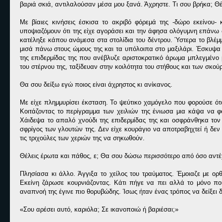
βαριά σκιά, αντιλαλούσαν μέσα μου ξανά. Άχρηστε. Τι σου βρήκα; Θ
Με βίαιες κινήσεις έσκισα το ακριβό φόρεμά της -δώρο εκείνου
υποψιαζόμουν ότι της είχε αγοράσει και την άφησα ολόγυμνη επάνω 
κατέληξε κάπου ανάμεσα στα στολίδια του δέντρου. Ύστερα το βλέμ
μισά πάνω στους ώμους της και τα υπόλοιπα στο μαξιλάρι. Έσκυψα
της επιδερμίδας της που ανέβλυζε αριστοκρατικό άρωμα μπλεγμένο μ
του στέρνου της, ταξίδευαν στην κοιλότητα του στήθους και των σκο
Θα σου δείξω εγώ ποιος είναι άχρηστος κι ανίκανος.
Με είχε πλημμυρίσει έκσταση. Το ψεύτικο χαμόγελο που φορούσε ότα
Κοιτάζοντας το περίγραμμα των χειλιών της ένιωσα μια κάψα να 
Χάιδεψα το απαλό χνούδι της επιδερμίδας της και οσφράνθηκα τον
σφρίγος των γλουτών της. Δεν είχε κουράγιο να αποτραβηχτεί ή δεν 
τις τριχούλες των χεριών της να σηκωθούν.
Θέλεις έρωτα και πάθος, ε; Θα σου δώσω περισσότερο από όσο αντέχ
Πλησίασα κι άλλο. Άγγιξα το χείλος του τραύματος. Έμοιαζε με ορ
Εκείνη ζάρωσε κουρνιάζοντας. Κάτι πήγε να πει αλλά το μόνο π
αναπνοή της έγινε πιο θορυβώδης. Ίσως ήταν ένας τρόπος να δείξει δ
«Σου αρέσει αυτό, καριόλα; Σε ικανοποιώ ή βαριέσαι;»