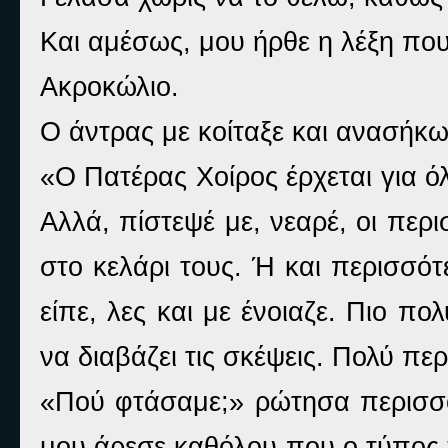
Και αμέσως, μου ήρθε η λέξη που
Ακροκώλιο.
Ο άντρας με κοίταξε και ανασήκ
«Ο Πατέρας Χοίρος έρχεται για όλ
Αλλά, πίστεψέ με, νεαρέ, οι περ
στο κελάρι τους. Ή και περισσό
είπε, λες και με ένοιαζε. Πιο π
να διαβάζει τις σκέψεις. Πολύ περ
«Πού φτάσαμε;» ρώτησα περισσό
μου άρεσε καθόλου που ο τύπος 